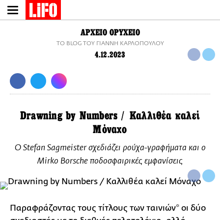
Παράκαμψη
προς
το
ΑΡΧΕΙΟ ΟΡΥΧΕΙΟ
κυρίως
TO BLOG ΤΟΥ ΓΙΑΝΝΗ ΚΑΡΛΟΠΟΥΛΟΥ
περιεχόμενο
4.12.2023
Drawning by Numbers / Καλλιθέα καλεί
Μόναχο
Ο Stefan Sagmeister σχεδιάζει ρούχα-γραφήματα και ο
Mirko Borsche ποδοσφαιρικές εμφανίσεις
Παραφράζοντας τους τίτλους των ταινιών* οι δύο