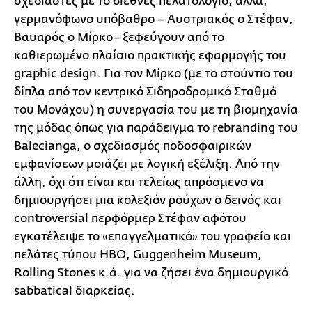
σχεδιαστές με το διεθνές πελατολόγιο, αλλά,
γερμανόφωνο υπόβαθρο – Αυστριακός ο Στέφαν,
Βαυαρός ο Μίρκο– ξεφεύγουν από το
καθιερωμένο πλαίσιο πρακτικής εφαρμογής του
graphic design. Για τον Μίρκο (με το στούντιο του
δίπλα από τον κεντρικό Σιδηροδρομικό Σταθμό
του Μονάχου) η συνεργασία του με τη βιομηχανία
της μόδας όπως για παράδειγμα το rebranding του
Balecianga, ο σχεδιασμός ποδοσφαιρικών
εμφανίσεων μοιάζει με λογική εξέλιξη. Από την
άλλη, όχι ότι είναι και τελείως απρόσμενο να
δημιουργήσει μια κολεξιόν ρούχων ο δεινός και
controversial περφόρμερ Στέφαν αφότου
εγκατέλειψε το «επαγγελματικό» του γραφείο και
πελάτες τύπου HBO, Guggenheim Museum,
Rolling Stones κ.ά. για να ζήσει ένα δημιουργικό
sabbatical διαρκείας.