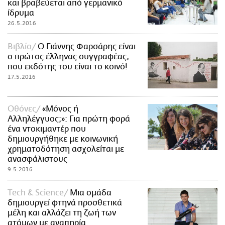
και βραβεύεται από γερμανικό
ίδρυμα
26.5.2016
Βιβλίο
Ο Γιάννης Φαρσάρης είναι
ο πρώτος έλληνας συγγραφέας,
που εκδότης του είναι το κοινό!
17.5.2016
Οθόνες
«Μόνος ή
Αλληλέγγυος;»: Για πρώτη φορά
ένα ντοκιμαντέρ που
δημιουργήθηκε με κοινωνική
χρηματοδότηση ασχολείται με
ανασφάλιστους
9.5.2016
Τech & Science
Mια ομάδα
δημιουργεί φτηνά προσθετικά
μέλη και αλλάζει τη ζωή των
ατόμων με αναπηρία