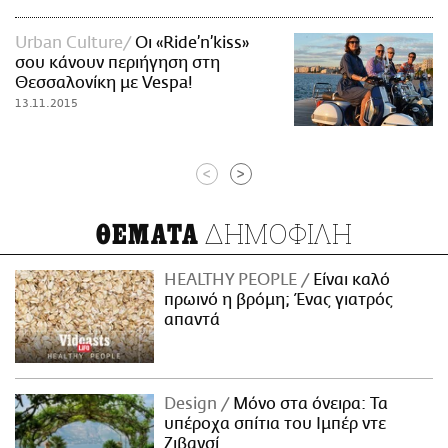
Urban Culture
Οι «Ride’n’kiss»
σου κάνουν περιήγηση στη
Θεσσαλονίκη με Vespa!
13.11.2015
<
>
ΔΗΜΟΦΙΛΗ
ΘΕΜΑΤΑ
HEALTHY PEOPLE
Είναι καλό
πρωινό η βρόμη; Ένας γιατρός
απαντά
Design
Μόνο στα όνειρα: Τα
υπέροχα σπίτια του Ιμπέρ ντε
Ζιβανσί