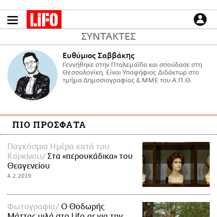
Παράκαμψη
προς
το
ΕΙΔΗΣΕΙΣ
ΣΥΝΤΑΚΤΕΣ
κυρίως
περιεχόμενο
CULTURE
Ευθύμιος Σαββάκης
ΑΠΟΨΕΙΣ
Γεννήθηκε στην Πτολεμαΐδα και σπούδασε στη
Θεσσαλονίκη. Είναι Υποψήφιος Διδάκτωρ στο
ΤΡΟΠΟΣ ΖΩΗΣ
τμήμα Δημοσιογραφίας & ΜΜΕ του Α.Π.Θ.
PODCASTS
Plus
ΠΙΟ ΠΡΟΣΦΑΤΑ
Παγκόσμια Ημέρα κατά του
LIFO SHOP
Καρκίνου
Στα «περουκάδικα» του
NEWSLETTER
Θεαγενείου
ΜΙΚΡΟΠΡΑΓΜΑΤΑ
4.2.2019
THE GOOD LIFO
LIFOLAND
Φωτογραφία
Ο Θοδωρής
CITY GUIDE
Μάττας μιλά στο Lifo.gr για την