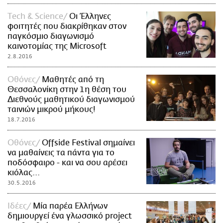
Τech & Science
Οι Έλληνες
φοιτητές που διακρίθηκαν στον
παγκόσμιο διαγωνισμό
καινοτομίας της Microsoft
2.8.2016
Οθόνες
Μαθητές από τη
Θεσσαλονίκη στην 1η θέση του
Διεθνούς μαθητικού διαγωνισμού
ταινιών μικρού μήκους!
18.7.2016
Οθόνες
Οffside Festival σημαίνει
να μαθαίνεις τα πάντα για το
ποδόσφαιρο - και να σου αρέσει
κιόλας...
30.5.2016
Ιδέες
Μία παρέα Ελλήνων
δημιουργεί ένα γλωσσικό project