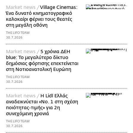
Market news /
Village Cinemas:
Ένα δυνατό κινηματογραφικό
καλοκαίρι φέρνει τους θεατές
στη μεγάλη οθόνη
THE LIFO TEAM
30.7.2026
Market news /
5 χρόνια ΔΕΗ
blue: Το μεγαλύτερο δίκτυο
δημόσιας φόρτισης επεκτείνεται
στη Νοτιοανατολική Ευρώπη
THE LIFO TEAM
30.7.2026
Market news /
Η Lidl Ελλάς
αναδεικνύεται «Νo. 1 στη σχέση
ποιότητας-τιμής» για 2η
συνεχόμενη χρονιά
THE LIFO TEAM
30.7.2026