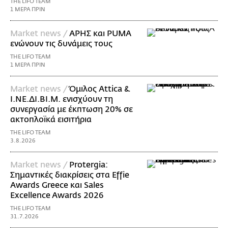
THE LIFO TEAM
1 ΜΕΡΑ ΠΡΙΝ
Market news /
ΑΡΗΣ και PUMA
ενώνουν τις δυνάμεις τους
THE LIFO TEAM
1 ΜΕΡΑ ΠΡΙΝ
Market news /
Όμιλος Attica &
Ι.ΝΕ.ΔΙ.ΒΙ.Μ. ενισχύουν τη
συνεργασία με έκπτωση 20% σε
ακτοπλοϊκά εισιτήρια
THE LIFO TEAM
3.8.2026
Market news /
Protergia:
Σημαντικές διακρίσεις στα Effie
Awards Greece και Sales
Excellence Awards 2026
THE LIFO TEAM
31.7.2026