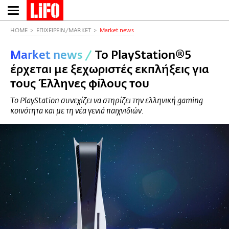
Παράκαμψη
προς
το
HOME
ΕΠΙΧΕΙΡΕΙΝ/MARKET
Market news
κυρίως
Market news
/
Το PlayStation®5
περιεχόμενο
έρχεται με ξεχωριστές εκπλήξεις για
τους Έλληνες φίλους του
Το PlayStation συνεχίζει να στηρίζει την ελληνική gaming
κοινότητα και με τη νέα γενιά παιχνιδιών.