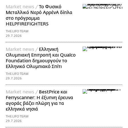
Market news /
Το Φυσικό
Μεταλλικό Νερό ΑρρένΑ δίπλα
στο πρόγραμμα
HELPFIREFIGHTERS
THE LIFO TEAM
29.7.2026
Market news /
Ελληνική
Ολυμπιακή Επιτροπή και Qualco
Foundation δημιουργούν το
Ελληνικό Ολυμπιακό Σπίτι
THE LIFO TEAM
29.7.2026
Market news /
BestPrice και
Ferryscanner: Η έξυπνη έρευνα
αγοράς βάζει πλώρη για τα
ελληνικά νησιά
THE LIFO TEAM
29.7.2026