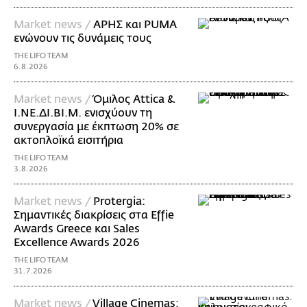
Market news /
ΑΡΗΣ και PUMA
ενώνουν τις δυνάμεις τους
THE LIFO TEAM
6.8.2026
Market news /
Όμιλος Attica &
Ι.ΝΕ.ΔΙ.ΒΙ.Μ. ενισχύουν τη
συνεργασία με έκπτωση 20% σε
ακτοπλοϊκά εισιτήρια
THE LIFO TEAM
3.8.2026
Market news /
Protergia:
Σημαντικές διακρίσεις στα Effie
Awards Greece και Sales
Excellence Awards 2026
THE LIFO TEAM
31.7.2026
Market news /
Village Cinemas: