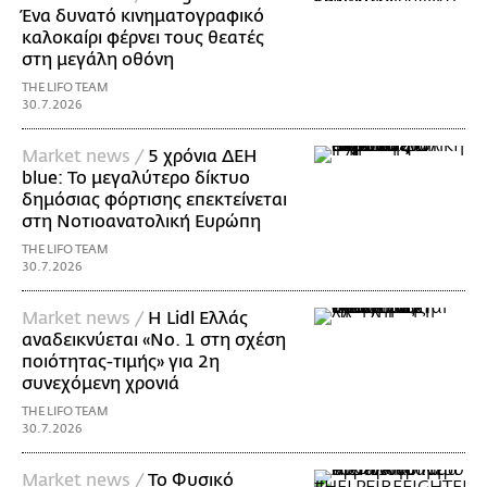
Ένα δυνατό κινηματογραφικό
καλοκαίρι φέρνει τους θεατές
στη μεγάλη οθόνη
THE LIFO TEAM
30.7.2026
Market news /
5 χρόνια ΔΕΗ
blue: Το μεγαλύτερο δίκτυο
δημόσιας φόρτισης επεκτείνεται
στη Νοτιοανατολική Ευρώπη
THE LIFO TEAM
30.7.2026
Market news /
Η Lidl Ελλάς
αναδεικνύεται «Νo. 1 στη σχέση
ποιότητας-τιμής» για 2η
συνεχόμενη χρονιά
THE LIFO TEAM
30.7.2026
Market news /
Το Φυσικό