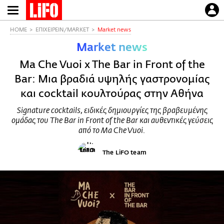
Παράκαμψη
προς
το
HOME
ΕΠΙΧΕΙΡΕΙΝ/MARKET
Market news
κυρίως
Market news
περιεχόμενο
Ma Che Vuoi x The Bar in Front of the
Bar: Μια βραδιά υψηλής γαστρονομίας
και cocktail κουλτούρας στην Αθήνα
Signature cocktails, ειδικές δημιουργίες της βραβευμένης
ομάδας του The Bar in Front of the Bar και αυθεντικές γεύσεις
από το Ma Che Vuoi.
The LiFO team