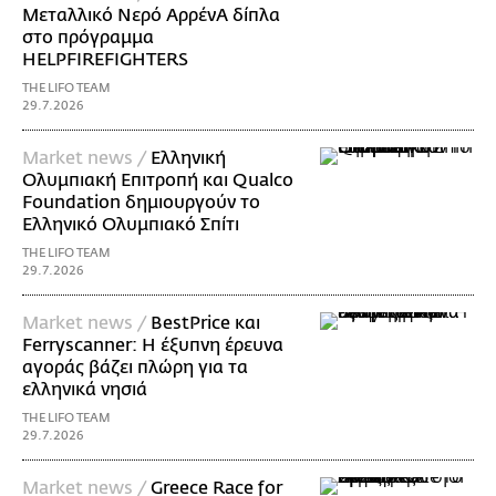
Μεταλλικό Νερό ΑρρένΑ δίπλα
στο πρόγραμμα
HELPFIREFIGHTERS
THE LIFO TEAM
29.7.2026
Market news /
Ελληνική
Ολυμπιακή Επιτροπή και Qualco
Foundation δημιουργούν το
Ελληνικό Ολυμπιακό Σπίτι
THE LIFO TEAM
29.7.2026
Market news /
BestPrice και
Ferryscanner: Η έξυπνη έρευνα
αγοράς βάζει πλώρη για τα
ελληνικά νησιά
THE LIFO TEAM
29.7.2026
Market news /
Greece Race for