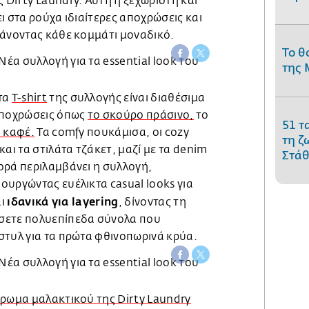
Dirty Laundry. Αυτή η ξεχωριστή και
ι στα ρούχα ιδιαίτερες αποχρώσεις και
κάνοντας κάθε κομμάτι μοναδικό.
Το θ
της 
τα
T-shirt
της συλλογής είναι διαθέσιμα
αποχρώσεις όπως
το σκούρο πράσινο,
το
51 τ
 καφέ.
Τα comfy πουκάμισα, οι cozy
τη ζ
αι τα στιλάτα τζάκετ, μαζί με τα denim
Στάθ
ορά περιλαμβάνει η συλλογή,
υργώντας ευέλικτα casual looks για
ιδανικά για layering
αι
, δίνοντας τη
σετε πολυεπίπεδα σύνολα που
στυλ για τα πρώτα φθινοπωρινά κρύα.
ρωμα μαλακτικού της Dirty Laundry