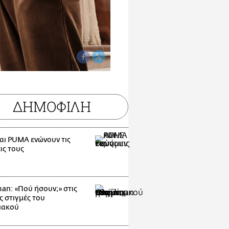
ΔΗΜΟΦΙΛΗ
αι PUMA ενώνουν τις
ις τους
man: «Πού ήσουν;» στις
ς στιγμές του
ιακού