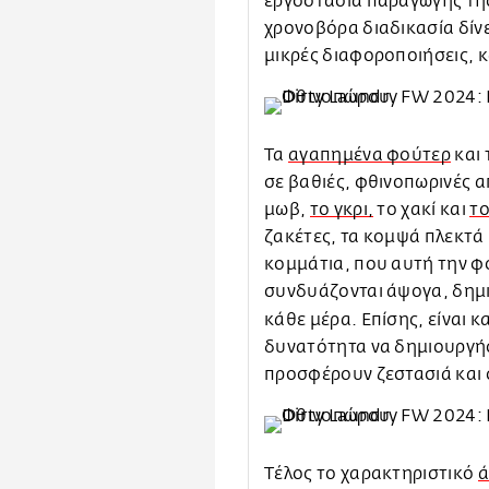
εργοστάσια παραγωγής της 
χρονοβόρα διαδικασία δίνε
μικρές διαφοροποιήσεις, 
Τα
αγαπημένα φούτερ
και 
σε βαθιές, φθινοπωρινές 
μωβ,
το γκρι,
το χακί και
το
ζακέτες, τα κομψά πλεκτά κ
κομμάτια, που αυτή την φ
συνδυάζονται άψογα, δημιο
κάθε μέρα. Επίσης, είναι κ
δυνατότητα να δημιουργή
προσφέρουν ζεστασιά και 
Τέλος το χαρακτηριστικό
ά