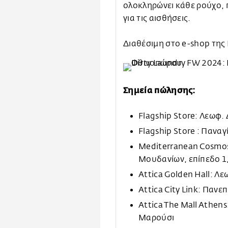
ολοκληρώνει κάθε ρούχο, 
για τις αισθήσεις.
Διαθέσιμη στο e-shop τη
Σημεία πώλησης:
Flagship Store: Λεωφ.
Flagship Store : Παναγ
Mediterranean Cosmos
Μουδανίων, επίπεδο 1
Attica Golden Hall: Λ
Attica City Link: Πανε
Attica The Mall Athens
Μαρούσι