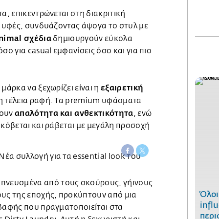
τα, επικεντρώνεται στη διακριτική
ς υφές, συνδυάζοντας άψογα το στυλ με
nimal σχέδια
δημιουργούν εύκολα
σο για casual εμφανίσεις όσο και για πιο
εξαιρετική
μάρκα να ξεχωρίζει είναι η
η τέλεια ραφή. Τα premium υφάσματα
απαλότητα και ανθεκτικότητα
ρουν
, ενώ
 κόβεται και ράβεται με μεγάλη προσοχή
μπνευσμένα από τους σκούρους, γήινους
Όλοι
ους της εποχής, προκύπτουν από μια
infl
 βαφής που πραγματοποιείται στα
περι