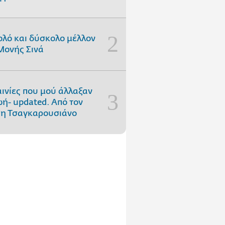
ολό και δύσκολο μέλλον
Μονής Σινά
αινίες που μού άλλαξαν
ωή- updated. Aπό τον
η Τσαγκαρουσιάνο