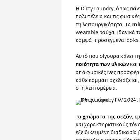
Η Dirty Laundry, όπως πάν
πολυτέλεια και τις φυσικέ
mi
τη λειτουργικότητα. Τα
wearable ρούχα, ιδανικά τό
κομψά, προσεγμένα looks.
Αυτό που σίγουρα κάνει τη 
ποιότητα των υλικών
και 
από φυσικές ίνες προσφέ
κάθε κομμάτι σχεδιάζεται,
στη λεπτομέρεια.
χρώματα της σεζόν
Τα
, ε
και χαρακτηριστικούς τόν
εξειδικευμένη διαδικασία