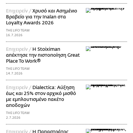
Επιχειρείν /
Χρυσό και Ασημένιο
Βραβείο για την Inalan στα
Loyalty Awards 2026
THE LIFO TEAM
16.7.2026
Επιχειρείν /
Η Stoiximan
απέκτησε την πιστοποίηση Great
Place To Work®
THE LIFO TEAM
14.7.2026
Επιχειρείν /
Dialectica: Αύξηση
έως και 25% στον αρχικό μισθό
με εμπλουτισμένο πακέτο
αποδοχών
THE LIFO TEAM
2.7.2026
Επιχειρείν /
Η Παπαστράτος