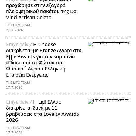
προχώρησε στην εξαγορά
πλειοψηφικού πακέτου της Da
Vinci Artisan Gelato
THE LIFO TEAM
21.7.2026
Επιχειρείν /
Η Choose
διακρίνεται με Bronze Award στα
Effie Awards για την καμπάνια
«Πίσω από τα Φώτα» του
Φυσικού Αερίου Ελληνική
Εταιρεία Ενέργειας
THE LIFO TEAM
17.7.2026
Επιχειρείν /
Η Lidl Ελλάς
διακρίνεται ξανά με 11
βραβεύσεις στα Loyalty Awards
2026
THE LIFO TEAM
17.7.2026