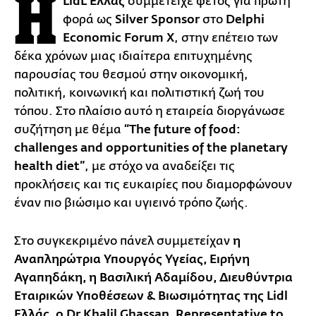
Η
LidL Ελλάς
συμμετείχε φέτος για πρώτη
φορά ως
Silver Sponsor
στο
Delphi
Economic Forum X
, στην επέτειο των
δέκα χρόνων μιας ιδιαίτερα επιτυχημένης
παρουσίας του θεσμού στην οικονομική,
πολιτική, κοινωνική και πολιτιστική ζωή του
τόπου. Στο πλαίσιο αυτό η εταιρεία διοργάνωσε
συζήτηση με θέμα
“The future of food:
challenges and opportunities of the planetary
health diet”
, με στόχο να αναδείξει τις
προκλήσεις και τις ευκαιρίες που διαμορφώνουν
έναν πιο βιώσιμο και υγιεινό τρόπο ζωής.
Στο συγκεκριμένο πάνελ συμμετείχαν
η
Αναπληρώτρια Υπουργός Υγείας, Ειρήνη
Αγαπηδάκη, η Βασιλική Αδαμίδου, Διευθύντρια
Εταιρικών Υποθέσεων & Βιωσιμότητας της Lidl
Ελλάς, ο Dr Khalil Ghassan, Representative to