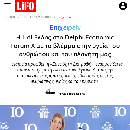
Παράκαμψη
προς
το
HOME
ΕΠΙΧΕΙΡΕΙΝ/MARKET
Επιχειρείν
κυρίως
Επιχειρείν
περιεχόμενο
H Lidl Ελλάς στο Delphi Economic
Forum X με το βλέμμα στην υγεία του
ανθρώπου και του πλανήτη μας
Η εταιρεία προωθεί τη «Συνειδητή Διατροφή», εναρμονίζει τα
προϊόντα της με την «Πλανητική Υγιεινή Διατροφή»
απαντώντας στις προκλήσεις της βιωσιμότητας της
ανθρώπινης υγείας και του πλανήτη.
The LiFO team