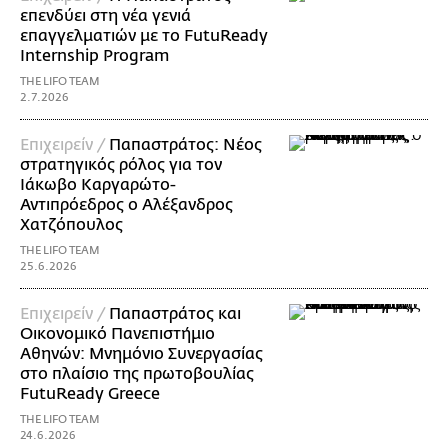
επενδύει στη νέα γενιά
επαγγελματιών με το FutuReady
Internship Program
THE LIFO TEAM
2.7.2026
Επιχειρείν /
Παπαστράτος: Νέος
στρατηγικός ρόλος για τον
Ιάκωβο Καργαρώτο-
Αντιπρόεδρος ο Αλέξανδρος
Χατζόπουλος
THE LIFO TEAM
25.6.2026
Επιχειρείν /
Παπαστράτος και
Οικονομικό Πανεπιστήμιο
Αθηνών: Μνημόνιο Συνεργασίας
στο πλαίσιο της πρωτοβουλίας
FutuReady Greece
THE LIFO TEAM
24.6.2026