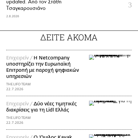
updated. Aπό τον Στάθη
Τσαγκαρουσιάνο
2.8.2026
ΔΕΙΤΕ ΑΚΟΜΑ
Επιχειρείν /
Η Netcompany
υποστηρίζει την Ευρωπαϊκή
Επιτροπή με παροχή ψηφιακών
υπηρεσιών
THE LIFO TEAM
22.7.2026
Επιχειρείν /
Δύο νέες τιμητικές
διακρίσεις για τη Lidl Ελλάς
THE LIFO TEAM
22.7.2026
Επιχειρείν /
Ο Όμιλος Kayak