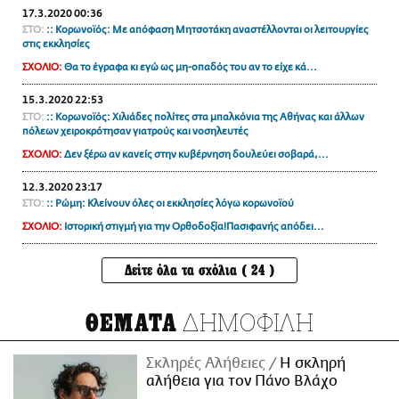
17.3.2020 00:36
ΣΤΟ:
:: Κορωνοϊός: Με απόφαση Μητσοτάκη αναστέλλονται οι λειτουργίες
στις εκκλησίες
ΣΧΟΛΙΟ:
Θα το έγραφα κι εγώ ως μη-οπαδός του αν το είχε κά...
15.3.2020 22:53
ΣΤΟ:
:: Κορωνοϊός: Χιλιάδες πολίτες στα μπαλκόνια της Αθήνας και άλλων
πόλεων χειροκρότησαν γιατρούς και νοσηλευτές
ΣΧΟΛΙΟ:
Δεν ξέρω αν κανείς στην κυβέρνηση δουλεύει σοβαρά,...
12.3.2020 23:17
ΣΤΟ:
:: Ρώμη: Κλείνουν όλες οι εκκλησίες λόγω κορωνοϊού
ΣΧΟΛΙΟ:
Ιστορική στιγμή για την Ορθοδοξία!Πασιφανής απόδει...
Δείτε όλα τα σχόλια ( 24 )
ΔΗΜΟΦΙΛΗ
ΘΕΜΑΤΑ
Σκληρές Αλήθειες
H σκληρή
αλήθεια για τον Πάνο Βλάχο