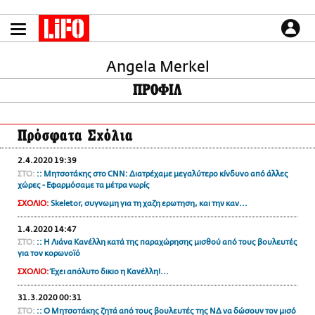
Παράκαμψη
προς
το
ΕΙΔΗΣΕΙΣ
κυρίως
περιεχόμενο
Angela Merkel
CULTURE
ΠΡΟΦΙΛ
ΑΠΟΨΕΙΣ
ΤΡΟΠΟΣ ΖΩΗΣ
Πρόσφατα Σχόλια
PODCASTS
Plus
2.4.2020 19:39
ΣΤΟ:
:: Μητσοτάκης στο CNN: Διατρέχαμε μεγαλύτερο κίνδυνο από άλλες
χώρες - Εφαρμόσαμε τα μέτρα νωρίς
ΣΧΟΛΙΟ:
Skeletor, συγνωμη για τη χαζη ερωτηση, και την καν...
LIFO SHOP
1.4.2020 14:47
NEWSLETTER
ΣΤΟ:
:: Η Λιάνα Κανέλλη κατά της παραχώρησης μισθού από τους βουλευτές
ΜΙΚΡΟΠΡΑΓΜΑΤΑ
για τον κορωνοϊό
THE GOOD LIFO
ΣΧΟΛΙΟ:
Έχει απόλυτο δικιο η Κανέλλη!...
LIFOLAND
31.3.2020 00:31
CITY GUIDE
ΣΤΟ:
:: Ο Μητσοτάκης ζητά από τους βουλευτές της ΝΔ να δώσουν τον μισό