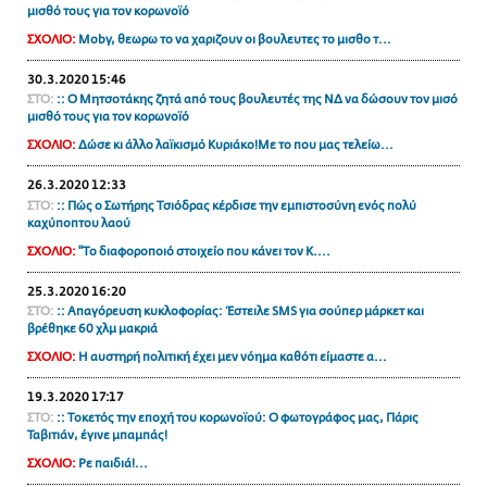
μισθό τους για τον κορωνοϊό
ΑΜΠΑ
ΣΧΟΛΙΟ:
Moby, θεωρω το να χαριζουν οι βουλευτες το μισθο τ...
PRINT
30.3.2020 15:46
ΣΤΟ:
:: Ο Μητσοτάκης ζητά από τους βουλευτές της ΝΔ να δώσουν τον μισό
μισθό τους για τον κορωνοϊό
ΣΧΟΛΙΟ:
Δώσε κι άλλο λαϊκισμό Κυριάκο!Με το που μας τελείω...
26.3.2020 12:33
ΣΤΟ:
:: Πώς ο Σωτήρης Τσιόδρας κέρδισε την εμπιστοσύνη ενός πολύ
καχύποπτου λαού
ΣΧΟΛΙΟ:
"Το διαφοροποιό στοιχείο που κάνει τον Κ....
25.3.2020 16:20
ΣΤΟ:
:: Απαγόρευση κυκλοφορίας: Έστειλε SMS για σούπερ μάρκετ και
βρέθηκε 60 χλμ μακριά
ΣΧΟΛΙΟ:
Η αυστηρή πολιτική έχει μεν νόημα καθότι είμαστε α...
19.3.2020 17:17
ΣΤΟ:
:: Τοκετός την εποχή του κορωνοϊού: Ο φωτογράφος μας, Πάρις
Ταβιτιάν, έγινε μπαμπάς!
ΣΧΟΛΙΟ:
Ρε παιδιά!...