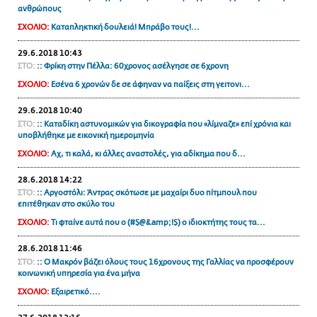
ανθρώπους
ΑΜΠΑ
ΣΧΟΛΙΟ:
Καταπληκτική δουλειά! Μπράβο τους!...
PRINT
29.6.2018 10:43
ΣΤΟ:
:: Φρίκη στην Πέλλα: 60χρονος ασέλγησε σε 6χρονη
ΣΧΟΛΙΟ:
Εσένα 6 χρονών δε σε άφηναν να παίξεις στη γειτονι...
29.6.2018 10:40
ΣΤΟ:
:: Καταδίκη αστυνομικών για δικογραφία που «λίμναζε» επί χρόνια και
υποβλήθηκε με εικονική ημερομηνία
ΣΧΟΛΙΟ:
Αχ, τι καλά, κι άλλες αναστολές, για αδίκημα που δ...
28.6.2018 14:22
ΣΤΟ:
:: Αργοστόλι: Άντρας σκότωσε με μαχαίρι δυο πίτμπουλ που
επιτέθηκαν στο σκύλο του
ΣΧΟΛΙΟ:
Τι φταίνε αυτά που ο (#$@&amp;!$) ο ιδιοκτήτης τους τα...
28.6.2018 11:46
ΣΤΟ:
:: Ο Μακρόν βάζει όλους τους 16χρονους της Γαλλίας να προσφέρουν
κοινωνική υπηρεσία για ένα μήνα
ΣΧΟΛΙΟ:
Εξαιρετικό....