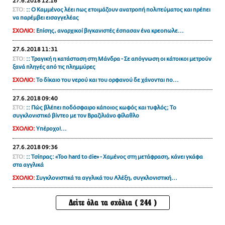
27.6.2018 12:16
ΣΤΟ:
:: Ο Καμμένος λέει πως ετοιμάζουν ανατροπή πολιτεύματος και πρέπει
να παρέμβει εισαγγελέας
ΣΧΟΛΙΟ:
Επίσης, αναρχικοί βιγκανιστές έσπασαν ένα κρεοπωλε...
27.6.2018 11:31
ΣΤΟ:
:: Τραγική η κατάσταση στη Μάνδρα - Σε απόγνωση οι κάτοικοι μετρούν
ξανά πληγές από τις πλημμύρες
ΣΧΟΛΙΟ:
Το δίκαιο του νερού και του ορφανού δε χάνονται πο...
27.6.2018 09:40
ΣΤΟ:
:: Πώς βλέπει ποδόσφαιρο κάποιος κωφός και τυφλός; Το
συγκλονιστικό βίντεο με τον Βραζιλιάνο φίλαθλο
ΣΧΟΛΙΟ:
Υπέροχο!...
27.6.2018 09:36
ΣΤΟ:
:: Τσίπρας: «Too hard to die» - Χαμένος στη μετάφραση, κάνει γκάφα
στα αγγλικά
ΣΧΟΛΙΟ:
Συγκλονιστικά τα αγγλικά του Αλέξη, συγκλονιστική...
Δείτε όλα τα σχόλια ( 244 )