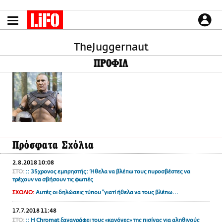
Παράκαμψη
προς
το
ΕΙΔΗΣΕΙΣ
κυρίως
περιεχόμενο
TheJuggernaut
CULTURE
ΠΡΟΦΙΛ
ΑΠΟΨΕΙΣ
ΤΡΟΠΟΣ ΖΩΗΣ
PODCASTS
Plus
Πρόσφατα Σχόλια
LIFO SHOP
2.8.2018 10:08
NEWSLETTER
ΣΤΟ:
:: 35χρονος εμπρηστής: Ήθελα να βλέπω τους πυροσβέστες να
ΜΙΚΡΟΠΡΑΓΜΑΤΑ
τρέχουν να σβήσουν τις φωτιές
THE GOOD LIFO
ΣΧΟΛΙΟ:
Αυτές οι δηλώσεις τύπου "γιατί ήθελα να τους βλέπω...
LIFOLAND
17.7.2018 11:48
CITY GUIDE
ΣΤΟ:
:: Η Chromat ξαναγράφει τους «κανόνες» της πισίνας για αληθινούς