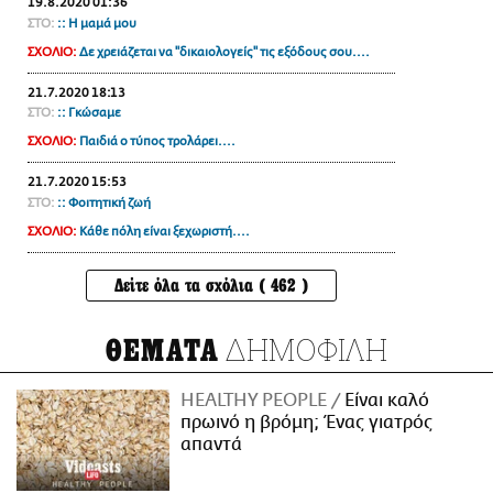
19.8.2020 01:36
ΣΤΟ:
:: Η μαμά μου
ΣΧΟΛΙΟ:
Δε χρειάζεται να ''δικαιολογείς'' τις εξόδους σου....
21.7.2020 18:13
ΣΤΟ:
:: Γκώσαμε
ΣΧΟΛΙΟ:
Παιδιά ο τύπος τρολάρει....
21.7.2020 15:53
ΣΤΟ:
:: Φοιτητική ζωή
ΣΧΟΛΙΟ:
Κάθε πόλη είναι ξεχωριστή....
Δείτε όλα τα σχόλια ( 462 )
ΔΗΜΟΦΙΛΗ
ΘΕΜΑΤΑ
HEALTHY PEOPLE
Είναι καλό
πρωινό η βρόμη; Ένας γιατρός
απαντά