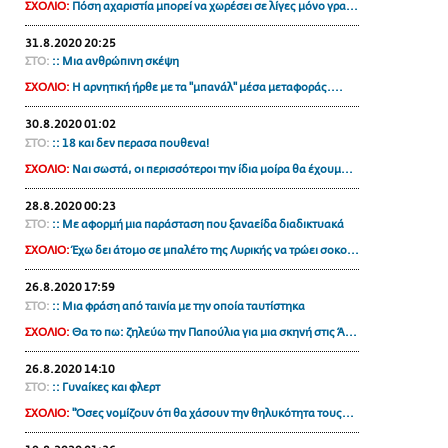
ΣΧΟΛΙΟ:
Πόση αχαριστία μπορεί να χωρέσει σε λίγες μόνο γρα...
ΑΜΠΑ
31.8.2020 20:25
PRINT
ΣΤΟ:
:: Μια ανθρώπινη σκέψη
ΣΧΟΛΙΟ:
Η αρνητική ήρθε με τα ''μπανάλ'' μέσα μεταφοράς....
30.8.2020 01:02
ΣΤΟ:
:: 18 και δεν περασα πουθενα!
ΣΧΟΛΙΟ:
Ναι σωστά, οι περισσότεροι την ίδια μοίρα θα έχουμ...
28.8.2020 00:23
ΣΤΟ:
:: Με αφορμή μια παράσταση που ξαναείδα διαδικτυακά
ΣΧΟΛΙΟ:
Έχω δει άτομο σε μπαλέτο της Λυρικής να τρώει σοκο...
26.8.2020 17:59
ΣΤΟ:
:: Μια φράση από ταινία με την οποία ταυτίστηκα
ΣΧΟΛΙΟ:
Θα το πω: ζηλεύω την Παπούλια για μια σκηνή στις Ά...
26.8.2020 14:10
ΣΤΟ:
:: Γυναίκες και φλερτ
ΣΧΟΛΙΟ:
''Όσες νομίζουν ότι θα χάσουν την θηλυκότητα τους...