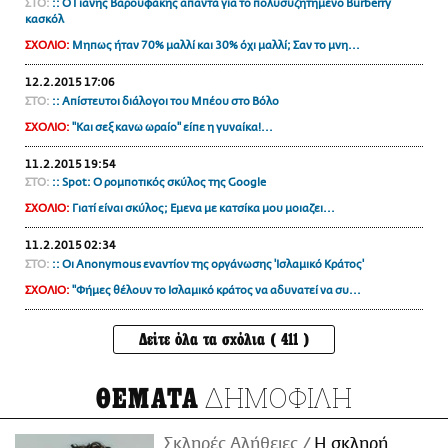
ΣΤΟ:
:: Ο Γιάνης Βαρουφάκης απαντά για το πολυσυζητημένο Burberry
κασκόλ
ΣΧΟΛΙΟ:
Μηπως ήταν 70% μαλλί και 30% όχι μαλλί; Σαν το μνη...
12.2.2015 17:06
ΣΤΟ:
:: Απίστευτοι διάλογοι του Μπέου στο Βόλο
ΣΧΟΛΙΟ:
"Και σεξ κανω ωραίο" είπε η γυναίκα!...
11.2.2015 19:54
ΣΤΟ:
:: Spot: Ο ρομποτικός σκύλος της Google
ΣΧΟΛΙΟ:
Γιατί είναι σκύλος; Εμενα με κατσίκα μου μοιαζει...
11.2.2015 02:34
ΣΤΟ:
:: Οι Anonymous εναντίον της οργάνωσης 'Ισλαμικό Κράτος'
ΣΧΟΛΙΟ:
"Φήμες θέλουν το Ισλαμικό κράτος να αδυνατεί να συ...
Δείτε όλα τα σχόλια ( 411 )
ΔΗΜΟΦΙΛΗ
ΘΕΜΑΤΑ
Σκληρές Αλήθειες
H σκληρή