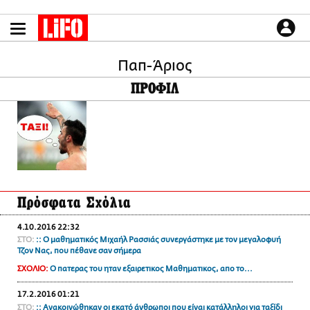
Παράκαμψη
προς
το
ΕΙΔΗΣΕΙΣ
κυρίως
περιεχόμενο
Παπ-Άριος
CULTURE
ΠΡΟΦΙΛ
ΑΠΟΨΕΙΣ
ΤΡΟΠΟΣ ΖΩΗΣ
PODCASTS
Plus
Πρόσφατα Σχόλια
LIFO SHOP
4.10.2016 22:32
NEWSLETTER
ΣΤΟ:
:: Ο μαθηματικός Μιχαήλ Ρασσιάς συνεργάστηκε με τον μεγαλοφυή
ΜΙΚΡΟΠΡΑΓΜΑΤΑ
Τζον Νας, που πέθανε σαν σήμερα
THE GOOD LIFO
ΣΧΟΛΙΟ:
Ο πατερας του ηταν εξαιρετικος Μαθηματικος, απο το...
LIFOLAND
17.2.2016 01:21
CITY GUIDE
ΣΤΟ:
:: Ανακοινώθηκαν οι εκατό άνθρωποι που είναι κατάλληλοι για ταξίδι