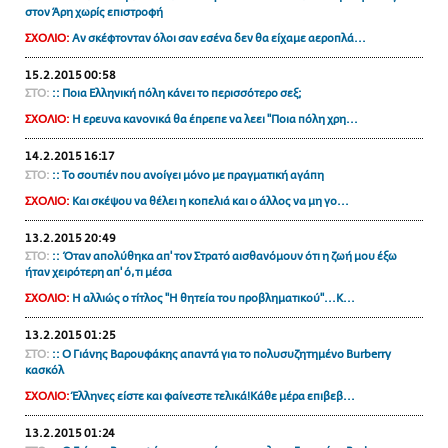
στον Άρη χωρίς επιστροφή
ΑΜΠΑ
ΣΧΟΛΙΟ:
Αν σκέφτονταν όλοι σαν εσένα δεν θα είχαμε αεροπλά...
PRINT
15.2.2015 00:58
ΣΤΟ:
:: Ποια Eλληνική πόλη κάνει το περισσότερο σεξ;
ΣΧΟΛΙΟ:
Η ερευνα κανονικά θα έπρεπε να λεει "Ποια πόλη χρη...
14.2.2015 16:17
ΣΤΟ:
:: Το σουτιέν που ανοίγει μόνο με πραγματική αγάπη
ΣΧΟΛΙΟ:
Και σκέψου να θέλει η κοπελιά και ο άλλος να μη γο...
13.2.2015 20:49
ΣΤΟ:
:: Όταν απολύθηκα απ' τον Στρατό αισθανόμουν ότι η ζωή μου έξω
ήταν χειρότερη απ' ό,τι μέσα
ΣΧΟΛΙΟ:
Η αλλιώς ο τίτλος "Η θητεία του προβληματικού"...Κ...
13.2.2015 01:25
ΣΤΟ:
:: Ο Γιάνης Βαρουφάκης απαντά για το πολυσυζητημένο Burberry
κασκόλ
ΣΧΟΛΙΟ:
Έλληνες είστε και φαίνεστε τελικά!Κάθε μέρα επιβεβ...
13.2.2015 01:24