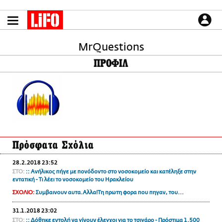
Παράκαμψη
προς
το
ΕΙΔΗΣΕΙΣ
κυρίως
περιεχόμενο
MrQuestions
CULTURE
ΠΡΟΦΙΛ
ΑΠΟΨΕΙΣ
ΤΡΟΠΟΣ ΖΩΗΣ
PODCASTS
Plus
Πρόσφατα Σχόλια
LIFO SHOP
28.2.2018 23:52
NEWSLETTER
ΣΤΟ:
:: Ανήλικος πήγε με πονόδοντο στο νοσοκομείο και κατέληξε στην
ΜΙΚΡΟΠΡΑΓΜΑΤΑ
εντατική - Τι λέει το νοσοκομείο του Ηρακλείου
THE GOOD LIFO
ΣΧΟΛΙΟ:
Συμβαινουν αυτα.Αλλα!Τη πρωτη φορα που πηγαν, του...
LIFOLAND
31.1.2018 23:02
CITY GUIDE
ΣΤΟ:
:: Δόθηκε εντολή να γίνουν έλεγχοι για το τσιγάρο - Πρόστιμα 1.500