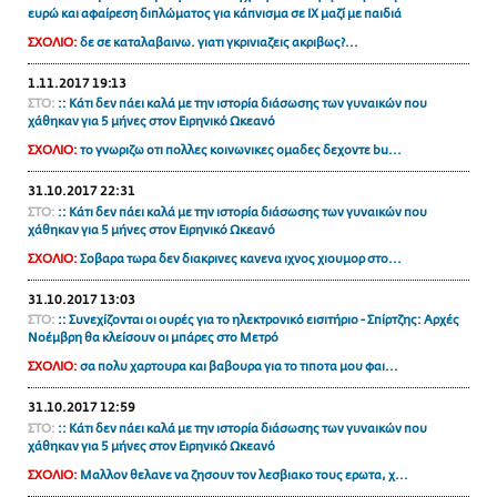
ευρώ και αφαίρεση διπλώματος για κάπνισμα σε ΙΧ μαζί με παιδιά
ΑΜΠΑ
ΣΧΟΛΙΟ:
δε σε καταλαβαινω. γιατι γκρινιαζεις ακριβως?...
PRINT
1.11.2017 19:13
ΣΤΟ:
:: Κάτι δεν πάει καλά με την ιστορία διάσωσης των γυναικών που
χάθηκαν για 5 μήνες στον Ειρηνικό Ωκεανό
ΣΧΟΛΙΟ:
το γνωριζω οτι πολλες κοινωνικες ομαδες δεχοντε bu...
31.10.2017 22:31
ΣΤΟ:
:: Κάτι δεν πάει καλά με την ιστορία διάσωσης των γυναικών που
χάθηκαν για 5 μήνες στον Ειρηνικό Ωκεανό
ΣΧΟΛΙΟ:
Σοβαρα τωρα δεν διακρινες κανενα ιχνος χιουμορ στο...
31.10.2017 13:03
ΣΤΟ:
:: Συνεχίζονται οι ουρές για το ηλεκτρονικό εισιτήριο - Σπίρτζης: Αρχές
Νοέμβρη θα κλείσουν οι μπάρες στο Μετρό
ΣΧΟΛΙΟ:
σα πολυ χαρτουρα και βαβουρα για το τιποτα μου φαι...
31.10.2017 12:59
ΣΤΟ:
:: Κάτι δεν πάει καλά με την ιστορία διάσωσης των γυναικών που
χάθηκαν για 5 μήνες στον Ειρηνικό Ωκεανό
ΣΧΟΛΙΟ:
Μαλλον θελανε να ζησουν τον λεσβιακο τους ερωτα, χ...