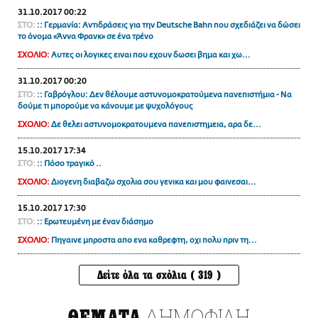
31.10.2017 00:22
ΣΤΟ:
:: Γερμανία: Αντιδράσεις για την Deutsche Bahn που σχεδιάζει να δώσει
το όνομα «Άννα Φρανκ» σε ένα τρένο
ΣΧΟΛΙΟ:
Αυτες οι λογικες ειναι που εχουν δωσει βημα και χω...
31.10.2017 00:20
ΣΤΟ:
:: Γαβρόγλου: Δεν θέλουμε αστυνομοκρατούμενα πανεπιστήμια - Να
δούμε τι μπορούμε να κάνουμε με ψυχολόγους
ΣΧΟΛΙΟ:
Δε θελει αστυνομοκρατουμενα πανεπιστημεια, αρα δε...
15.10.2017 17:34
ΣΤΟ:
:: Πόσο τραγικό ..
ΣΧΟΛΙΟ:
Διογενη διαβαζω σχολια σου γενικα και μου φαινεσαι...
15.10.2017 17:30
ΣΤΟ:
:: Ερωτευμένη με έναν διάσημο
ΣΧΟΛΙΟ:
Πηγαινε μπροστα απο ενα καθρεφτη, οχι πολυ πριν τη...
Δείτε όλα τα σχόλια ( 319 )
ΔΗΜΟΦΙΛΗ
ΘΕΜΑΤΑ