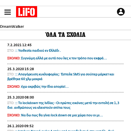
Παράκαμψη
προς
το
ΕΙΔΗΣΕΙΣ
κυρίως
περιεχόμενο
DreamWalker
CULTURE
ΌΛΑ ΤΑ ΣΧΟΛΙΑ
ΑΠΟΨΕΙΣ
7.2.2021 12:45
ΤΡΟΠΟΣ ΖΩΗΣ
ΣΤΟ:
:: Υιοθεσία παιδιού εν Ελλάδι .
PODCASTS
ΣΧΟΛΙΟ:
Συγνώμη αλλά με αυτά που λες κ τον τρόπο που εκφρά...
Plus
25.3.2020 15:28
ΣΤΟ:
:: Απαγόρευση κυκλοφορίας: Έστειλε SMS για σούπερ μάρκετ και
βρέθηκε 60 χλμ μακριά
ΣΧΟΛΙΟ:
έχω ακριβώς την ίδια απορία!...
LIFO SHOP
NEWSLETTER
25.3.2020 08:00
ΣΤΟ:
:: Το lockdown της Ινδίας - Οι πρώτες εικόνες μετά την εντολή σε 1,3
ΜΙΚΡΟΠΡΑΓΜΑΤΑ
δισ. ανθρώπους να κλειστούν σπίτια τους
THE GOOD LIFO
ΣΧΟΛΙΟ:
Να δω πως θα γίνει lock down σε μια χώρα που οι μι...
LIFOLAND
26.1.2020 09:52
CITY GUIDE