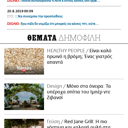
ΣΧΟΛΙΟ:
Παιδιά καταλαβαίνω τι λέτε κ όντως κανείς δεν ξέρε...
20.8.2019 00:09
ΣΤΟ:
:: Να συνεχισω την προσπαθεια;
ΣΧΟΛΙΟ:
Εγω πάλι δε νομίζω ότι μπορείς να κάνεις τπτ, ούτε...
ΔΗΜΟΦΙΛΗ
ΘΕΜΑΤΑ
HEALTHY PEOPLE
Είναι καλό
πρωινό η βρόμη; Ένας γιατρός
απαντά
Design
Μόνο στα όνειρα: Τα
υπέροχα σπίτια του Ιμπέρ ντε
Ζιβανσί
Γεύση
Red Jane Grill: Η πιο
νόστιμη και χαλαρή αυλή στα