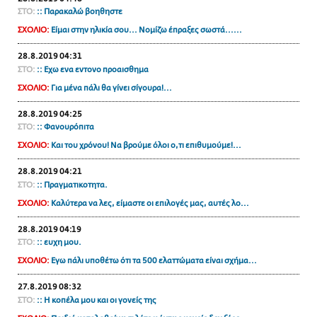
ΣΤΟ:
:: Παρακαλώ βοηθηστε
ΣΧΟΛΙΟ:
Είμαι στην ηλικία σου... Νομίζω έπραξες σωστά......
28.8.2019 04:31
ΣΤΟ:
:: Εχω ενα εντονο προαισθημα
ΣΧΟΛΙΟ:
Για μένα πάλι θα γίνει σίγουρα!...
28.8.2019 04:25
ΣΤΟ:
:: Φανουρόπιτα
ΣΧΟΛΙΟ:
Και του χρόνου! Να βρούμε όλοι ο,τι επιθυμούμε!...
28.8.2019 04:21
ΣΤΟ:
:: Πραγματικοτητα.
ΣΧΟΛΙΟ:
Καλύτερα να λες, είμαστε οι επιλογές μας, αυτές λο...
28.8.2019 04:19
ΣΤΟ:
:: ευχη μου.
ΣΧΟΛΙΟ:
Εγω πάλι υποθέτω ότι τα 500 ελαττώματα είναι σχήμα...
27.8.2019 08:32
ΣΤΟ:
:: Η κοπέλα μου και οι γονείς της