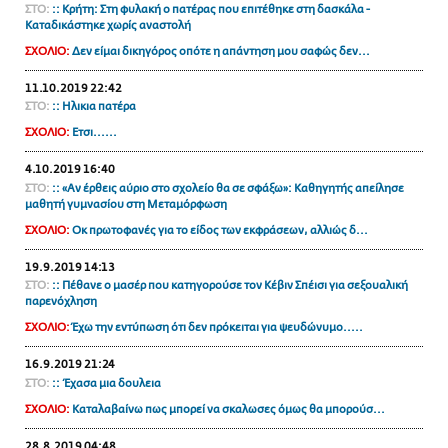
ΣΤΟ:
:: Κρήτη: Στη φυλακή ο πατέρας που επιτέθηκε στη δασκάλα -
Καταδικάστηκε χωρίς αναστολή
ΣΧΟΛΙΟ:
Δεν είμαι δικηγόρος οπότε η απάντηση μου σαφώς δεν...
11.10.2019 22:42
ΣΤΟ:
:: Ηλικια πατέρα
ΣΧΟΛΙΟ:
Ετσι......
4.10.2019 16:40
ΣΤΟ:
:: «Αν έρθεις αύριο στο σχολείο θα σε σφάξω»: Καθηγητής απείλησε
μαθητή γυμνασίου στη Μεταμόρφωση
ΣΧΟΛΙΟ:
Οκ πρωτοφανές για το είδος των εκφράσεων, αλλιώς δ...
19.9.2019 14:13
ΣΤΟ:
:: Πέθανε ο μασέρ που κατηγορούσε τον Κέβιν Σπέισι για σεξουαλική
παρενόχληση
ΣΧΟΛΙΟ:
Έχω την εντύπωση ότι δεν πρόκειται για ψευδώνυμο.....
16.9.2019 21:24
ΣΤΟ:
:: Έχασα μια δουλεια
ΣΧΟΛΙΟ:
Καταλαβαίνω πως μπορεί να σκαλωσες όμως θα μπορούσ...
28.8.2019 04:48