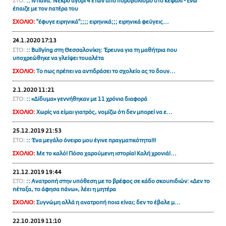
ΣΤΟ:
:: Ιντιάνα: Νεκρό αγόρι 4 ετών από πυροβολισμό στο κεφάλι - Ενώ
ΑΜΠΑ
έπαιζε με τον πατέρα του
ΣΧΟΛΙΟ:
"έφυγε ειρηνικά";;;; ειρηνικά;;; ειρηνικά φεύγεις...
PRINT
24.1.2020 17:13
ΣΤΟ:
:: Bullying στη Θεσσαλονίκη: Έρευνα για τη μαθήτρια που
υποχρεώθηκε να γλείψει τουαλέτα
ΣΧΟΛΙΟ:
Το πως πρέπει να αντιδράσει το σχολείο ας το δουν...
2.1.2020 11:21
ΣΤΟ:
:: «Δίδυμα» γεννήθηκαν με 11 χρόνια διαφορά
ΣΧΟΛΙΟ:
Χωρίς να είμαι γιατρός, νομίζω ότι δεν μπορεί να ε...
25.12.2019 21:53
ΣΤΟ:
:: Ένα μεγάλο όνειρο μου έγινε πραγματικότητα!!!
ΣΧΟΛΙΟ:
Με το καλό! Πόσο χαρούμενη ιστορία! Καλή χρονιά!...
21.12.2019 19:44
ΣΤΟ:
:: Ανατροπή στην υπόθεση με το βρέφος σε κάδο σκουπιδιών: «Δεν το
πέταξα, το άφησα πάνω», λέει η μητέρα
ΣΧΟΛΙΟ:
Συγνώμη αλλά η ανατροπή ποια είναι; δεν το έβαλε μ...
22.10.2019 11:10