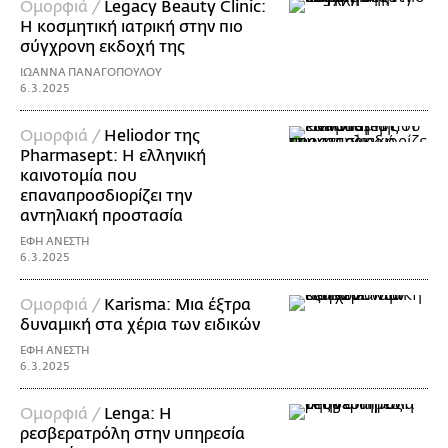
Ομορφιά /
Legacy Βeauty Clinic:
Η κοσμητική ιατρική στην πιο
σύγχρονη εκδοχή της
ΙΩΑΝΝΑ ΠΑΝΑΓΟΠΟΥΛΟΥ
6.3.2025
Ομορφιά /
Heliodor της
Pharmasept: Η ελληνική
καινοτομία που
επαναπροσδιορίζει την
αντηλιακή προστασία
ΕΦΗ ΑΝΕΣΤΗ
6.3.2025
Ομορφιά /
Karisma: Mια έξτρα
δυναμική στα χέρια των ειδικών
ΕΦΗ ΑΝΕΣΤΗ
6.3.2025
Ομορφιά /
Lenga: Η
ρεσβερατρόλη στην υπηρεσία