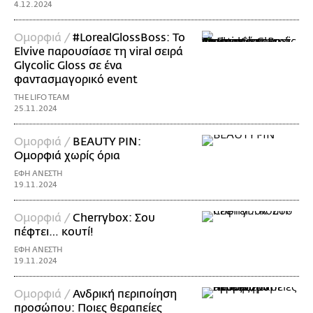
4.12.2024
Ομορφιά /
#LorealGlossBoss: Το
Elvive παρουσίασε τη viral σειρά
Glycolic Gloss σε ένα
φαντασμαγορικό event
THE LIFO TEAM
25.11.2024
Ομορφιά /
BEAUTY PIN:
Ομορφιά χωρίς όρια
ΕΦΗ ΑΝΕΣΤΗ
19.11.2024
Ομορφιά /
Cherrybox: Σου
πέφτει… κουτί!
ΕΦΗ ΑΝΕΣΤΗ
19.11.2024
Ομορφιά /
Ανδρική περιποίηση
προσώπου: Ποιες θεραπείες