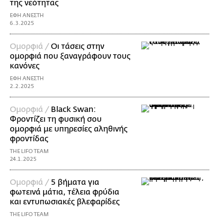
της νεότητας
ΕΦΗ ΑΝΕΣΤΗ
6.3.2025
Ομορφιά /
Οι τάσεις στην
ομορφιά που ξαναγράφουν τους
κανόνες
ΕΦΗ ΑΝΕΣΤΗ
2.2.2025
Ομορφιά /
Black Swan:
Φροντίζει τη φυσική σου
ομορφιά με υπηρεσίες αληθινής
φροντίδας
THE LIFO TEAM
24.1.2025
Ομορφιά /
5 βήματα για
φωτεινά μάτια, τέλεια φρύδια
και εντυπωσιακές βλεφαρίδες
THE LIFO TEAM