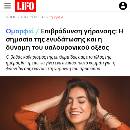
Παράκαμψη
προς
το
HOME
THE GOOD LIFO
Ομορφιά
κυρίως
Ομορφιά
/
Επιβράδυνση γήρανσης: Η
περιεχόμενο
σημασία της ενυδάτωσης και η
δύναμη του υαλουρονικού οξέος
Ο βαθύς καθαρισμός της επιδερμίδας σας στο τέλος της
ημέρας θα πρέπει να γίνει ένα αναπόσπαστο κομμάτι για τη
φροντίδα σας ενάντια στη γήρανση του προσώπου.