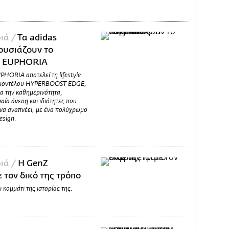
ιά /
Τα adidas
ουσιάζουν το
 EUPHORIA
ORIA αποτελεί τη lifestyle
g μοντέλου HYPERBOOST EDGE,
α την καθημερινότητα,
ία άνεση και ιδιότητες που
 να αναπνέει, με ένα πολύχρωμο
esign.
ιά /
H GenZ
 τον δικό της τρόπο
ι κομμάτι της ιστορίας της.