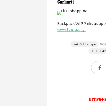
Carhartt
Backpack WIP Philis μαύρ
www.fuel.com.gr
Στυλ & Ομορφιά
Tag
PEPE JE
ΕΓΓΡΑΦ