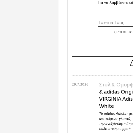
Για να λαμβάνετε κ
ΟΡΟΙ ΧΡΗΣ
Στυλ & Ομορφ
29.7.2026
& adidas Orig
VIRGINIA Adist
White
Το adidas Adistar μ
αντικείμενο-γλυπτό, 
την ανεξάντλητη δημ
πολιτιστική επιρροή.