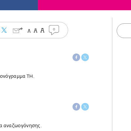
0
μονόγραμμα TH.
μα αναζωογόνησης.