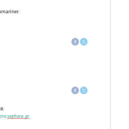
bmariner.
AR
 στο
sephora.gr