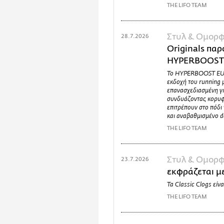
THE LIFO TEAM
Στυλ & Ομορφ
28.7.2026
Originals παρ
HYPERBOOST
Το HYPERBOOST EUPH
εκδοχή του runnin
επανασχεδιασμένη γι
συνδυάζοντας κορυφα
επιτρέπουν στο πόδι
και αναβαθμισμένο d
THE LIFO TEAM
Στυλ & Ομορφ
23.7.2026
εκφράζεται με
Τα Classic Clogs είνα
THE LIFO TEAM