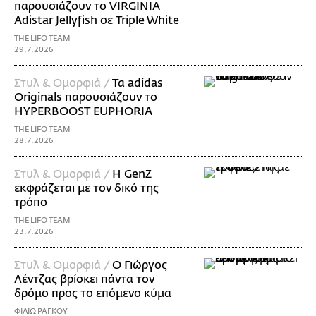
παρουσιάζουν το VIRGINIA
Adistar Jellyfish σε Triple White
THE LIFO TEAM
29.7.2026
Στυλ & Ομορφιά /
Τα adidas
Originals παρουσιάζουν το
HYPERBOOST EUPHORIA
THE LIFO TEAM
28.7.2026
Στυλ & Ομορφιά /
H GenZ
εκφράζεται με τον δικό της
τρόπο
THE LIFO TEAM
23.7.2026
Στυλ & Ομορφιά /
Ο Γιώργος
Λέντζας βρίσκει πάντα τον
δρόμο προς το επόμενο κύμα
ΦΙΛΙΩ ΡΑΓΚΟΥ