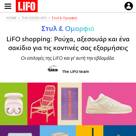
Παράκαμψη
προς
το
HOME
THE GOOD LIFO
Στυλ & Ομορφιά
κυρίως
Στυλ & Ομορφιά
περιεχόμενο
LiFO shopping: Ρούχα, αξεσουάρ και ένα
σακίδιο για τις κοντινές σας εξορμήσεις
Οι επιλογές της LiFO και γι' αυτή την εβδομάδα.
The LiFO team