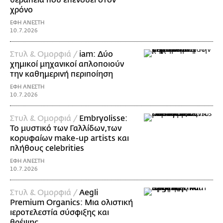
θεραπεία που επενδύει στον
χρόνο
ΕΦΗ ΑΝΕΣΤΗ
10.7.2026
Στυλ & Ομορφιά /
iam: Δύο
χημικοί μηχανικοί απλοποιούν
την καθημερινή περιποίηση
ΕΦΗ ΑΝΕΣΤΗ
10.7.2026
Στυλ & Ομορφιά /
Embryolisse:
Το μυστικό των Γαλλίδων,των
κορυφαίων make-up artists και
πλήθους celebrities
ΕΦΗ ΑΝΕΣΤΗ
10.7.2026
Στυλ & Ομορφιά /
Aegli
Premium Organics: Μια ολιστική
ιεροτελεστία σύσφιξης και
θρέψης