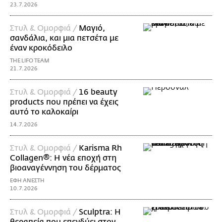
23.7.2026
Στυλ & Ομορφιά /
Μαγιό,
σανδάλια, και μια πετσέτα με
έναν κροκόδειλο
THE LIFO TEAM
21.7.2026
Στυλ & Ομορφιά /
16 beauty
products που πρέπει να έχεις
αυτό το καλοκαίρι
14.7.2026
Στυλ & Ομορφιά /
Karisma Rh
Collagen®: Η νέα εποχή στη
βιοαναγέννηση του δέρματος
ΕΦΗ ΑΝΕΣΤΗ
10.7.2026
Στυλ & Ομορφιά /
Sculptra: Η