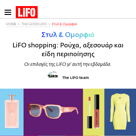
Παράκαμψη
προς
το
HOME
THE GOOD LIFO
Στυλ & Ομορφιά
κυρίως
Στυλ & Ομορφιά
περιεχόμενο
LiFO shopping: Ρούχα, αξεσουάρ και
είδη περιποίησης
Οι επιλογές της LiFO γι' αυτή την εβδομάδα.
The LiFO team