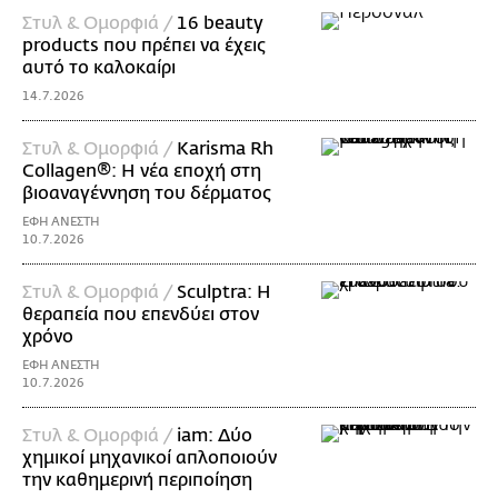
Στυλ & Ομορφιά /
16 beauty
products που πρέπει να έχεις
αυτό το καλοκαίρι
14.7.2026
Στυλ & Ομορφιά /
Karisma Rh
Collagen®: Η νέα εποχή στη
βιοαναγέννηση του δέρματος
ΕΦΗ ΑΝΕΣΤΗ
10.7.2026
Στυλ & Ομορφιά /
Sculptra: Η
θεραπεία που επενδύει στον
χρόνο
ΕΦΗ ΑΝΕΣΤΗ
10.7.2026
Στυλ & Ομορφιά /
iam: Δύο
χημικοί μηχανικοί απλοποιούν
την καθημερινή περιποίηση