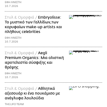
ΕΦΗ ΑΝΕΣΤΗ
10.7.2026
Στυλ & Ομορφιά /
Embryolisse:
Το μυστικό των Γαλλίδων,των
κορυφαίων make-up artists και
πλήθους celebrities
ΕΦΗ ΑΝΕΣΤΗ
10.7.2026
Στυλ & Ομορφιά /
Aegli
Premium Organics: Μια ολιστική
ιεροτελεστία σύσφιξης και
θρέψης
ΕΦΗ ΑΝΕΣΤΗ
10.7.2026
Στυλ & Ομορφιά /
Αθλητικά
αξεσουάρ κι ένα πουκάμισο με
ανάγλυφα λουλούδια
THE LIFO TEAM