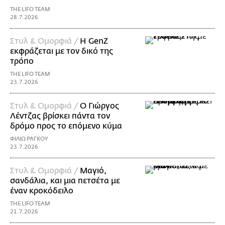
THE LIFO TEAM
28.7.2026
Στυλ & Ομορφιά /
H GenZ
εκφράζεται με τον δικό της
τρόπο
THE LIFO TEAM
23.7.2026
Στυλ & Ομορφιά /
Ο Γιώργος
Λέντζας βρίσκει πάντα τον
δρόμο προς το επόμενο κύμα
ΦΙΛΙΩ ΡΑΓΚΟΥ
23.7.2026
Στυλ & Ομορφιά /
Μαγιό,
σανδάλια, και μια πετσέτα με
έναν κροκόδειλο
THE LIFO TEAM
21.7.2026