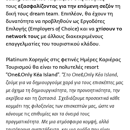
τους
εξασφαλίζοντας για την επόμενη σεζόν
τη
δική τους dream team. Επιπλέον, θα έχουν τη
δυνατότητα να προβληθούν ως Εργοδότες
Επιλογής (Employers of Choice) και να
χτίσουν το
network τους
με άλλους διακεκριμένους
επαγγελματίες του τουριστικού κλάδου.
Platinum Χορηγός στις φετινές Ημέρες Καριέρας
Τουρισμού θα είναι το πολυτελές resort
“One&Only Kéa Island”.
“Στο One&Only Kéa Island,
ζούμε για να δημιουργούμε χαρά για τους επισκέπτες μας
με όχημα τη δημιουργικότητα, την προνοητικότητα, την
ακρίβεια και τη ζεστασιά. Σχεδιάζουμε προσεκτικά κάθε
κομμάτι της φιλοξενίας των επισκεπτών μας, ώστε να
κάνουμε τις επιθυμίες και τα όνειρά τους
πραγματικότητα. Με μια ατμόσφαιρα κομψή, αλλά
ταυτόχρονα ανεπιτήδευτη, και μια ομάδα που είναι