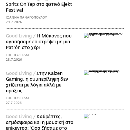
Spritz On Tap στο φετινό Ejekt
Festival
ΙΩΑΝΝΑ ΠΑΝΑΓΟΠΟΥΛΟΥ
29.7.2026
Good Living /
Η Μύκονος που
αγαπήσαμε επιστρέφει με μία
Patrón στο χέρι
THE LIFO TEAM
28.7.2026
Good Living /
Στην Kaizen
Gaming, η συμπερίληψη δεν
χτίζεται με λόγια αλλά με
πράξεις
THE LIFO TEAM
27.7.2026
Good Living /
Καθρέπτες,
ατμόσφαιρα και η μουσική στο
επίκεντρο: Όσα ζήσαμε στο