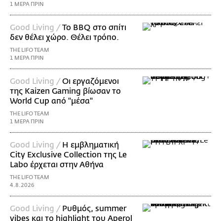
1 ΜΕΡΑ ΠΡΙΝ
Good Living /
Το BBQ στο σπίτι
δεν θέλει χώρο. Θέλει τρόπο.
THE LIFO TEAM
1 ΜΕΡΑ ΠΡΙΝ
Good Living /
Οι εργαζόμενοι
της Kaizen Gaming βίωσαν το
World Cup από "μέσα"
THE LIFO TEAM
1 ΜΕΡΑ ΠΡΙΝ
Good Living /
Η εμβληματική
City Exclusive Collection της Le
Labo έρχεται στην Αθήνα
THE LIFO TEAM
4.8.2026
Good Living /
Ρυθμός, summer
vibes και το highlight του Aperol