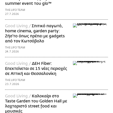
summer event του glo™
THE LIFO TEAM
27.7.2026
Good Living /
Σπιτικό παγωτό,
home cinema, garden party:
Ζήσ’το όπως πρέπει με gadgets
από τον Κωτσόβολο
THE LIFO TEAM
24.7.2026
Good Living /
ΔΕΗ Fiber:
Επεκτείνεται σε 15 νέες περιοχές
σε Αττική και Θεσσαλονίκη
THE LIFO TEAM
23.7.2026
Good Living /
Καλοκαίρι στο
Taste Garden του Golden Hall με
λαχταριστό street food και
μουσικές