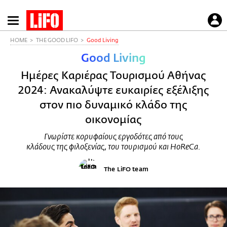
Παράκαμψη
προς
το
HOME
THE GOOD LIFO
Good Living
κυρίως
Good Living
περιεχόμενο
Ημέρες Καριέρας Τουρισμού Αθήνας
2024: Ανακαλύψτε ευκαιρίες εξέλιξης
στον πιο δυναμικό κλάδο της
οικονομίας
Γνωρίστε κορυφαίους εργοδότες από τους
κλάδους της φιλοξενίας, του τουρισμού και HoReCa.
The LiFO team