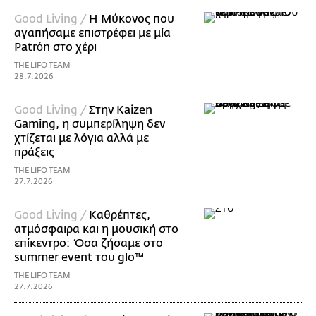
Good Living /
Η Μύκονος που
αγαπήσαμε επιστρέφει με μία
Patrón στο χέρι
THE LIFO TEAM
28.7.2026
Good Living /
Στην Kaizen
Gaming, η συμπερίληψη δεν
χτίζεται με λόγια αλλά με
πράξεις
THE LIFO TEAM
27.7.2026
Good Living /
Καθρέπτες,
ατμόσφαιρα και η μουσική στο
επίκεντρο: Όσα ζήσαμε στο
summer event του glo™
THE LIFO TEAM
27.7.2026