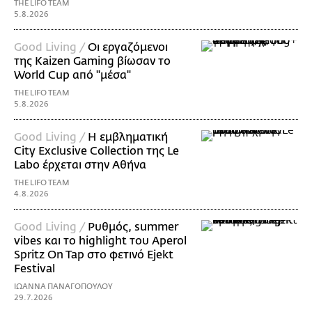
THE LIFO TEAM
5.8.2026
Good Living /
Οι εργαζόμενοι
της Kaizen Gaming βίωσαν το
World Cup από "μέσα"
THE LIFO TEAM
5.8.2026
Good Living /
Η εμβληματική
City Exclusive Collection της Le
Labo έρχεται στην Αθήνα
THE LIFO TEAM
4.8.2026
Good Living /
Ρυθμός, summer
vibes και το highlight του Aperol
Spritz On Tap στο φετινό Ejekt
Festival
ΙΩΑΝΝΑ ΠΑΝΑΓΟΠΟΥΛΟΥ
29.7.2026