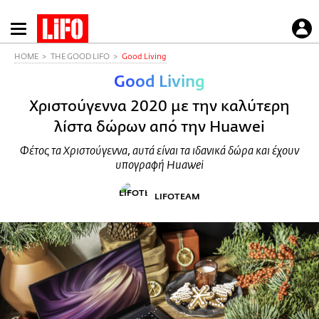
Παράκαμψη
προς
το
HOME
THE GOOD LIFO
Good Living
κυρίως
Good Living
περιεχόμενο
Χριστούγεννα 2020 με την καλύτερη
λίστα δώρων από την Huawei
Φέτος τα Χριστούγεννα, αυτά είναι τα ιδανικά δώρα και έχουν
υπογραφή Huawei
LIFOTEAM