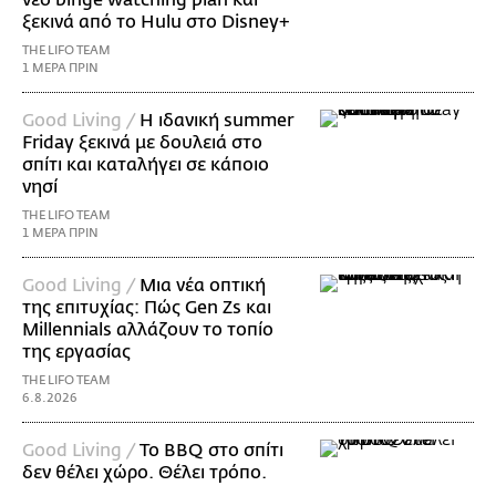
νέο binge watching plan και
ξεκινά από το Hulu στο Disney+
THE LIFO TEAM
1 ΜΕΡΑ ΠΡΙΝ
Good Living /
Η ιδανική summer
Friday ξεκινά με δουλειά στο
σπίτι και καταλήγει σε κάποιο
νησί
THE LIFO TEAM
1 ΜΕΡΑ ΠΡΙΝ
Good Living /
Μια νέα οπτική
της επιτυχίας: Πώς Gen Zs και
Millennials αλλάζουν το τοπίο
της εργασίας
THE LIFO TEAM
6.8.2026
Good Living /
Το BBQ στο σπίτι
δεν θέλει χώρο. Θέλει τρόπο.