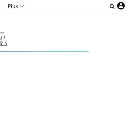
Plus
Θέματα
Συνεντεύξεις
Videos
Α
τα
Αφιερώματα
Ζώδια
Εξομολογήσεις
Blogs
η
Οι Αθηναίοι
Απώλειες
Lgbtqi+
Επιλογές