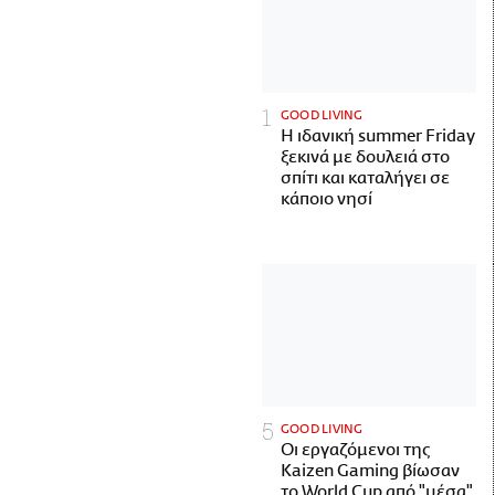
GOOD LIVING
Η ιδανική summer Friday
ξεκινά με δουλειά στο
σπίτι και καταλήγει σε
κάποιο νησί
GOOD LIVING
Οι εργαζόμενοι της
Kaizen Gaming βίωσαν
το World Cup από "μέσα"