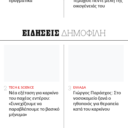
πραγματικά
τεμάχισε πέντε μέλη της
οικογένειάς του
ΔΗΜΟΦΙΛΗ
ΕΙΔΗΣΕΙΣ
ΤECH & SCIENCE
ΕΛΛΑΔΑ
Νέα εξέταση για καρκίνο
Γιώργος Παράσχος: Στο
του παχέος εντέρου:
νοσοκομείο ξανά ο
«Συνεχίζουμε να
ηθοποιός για θεραπεία
παραβλέπουμε το βασικό
κατά του καρκίνου
μήνυμα»