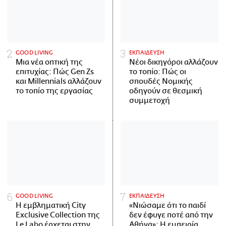
GOOD LIVING
ΕΚΠΑΙΔΕΥΣΗ
Μια νέα οπτική της
Νέοι δικηγόροι αλλάζουν
επιτυχίας: Πώς Gen Zs
το τοπίο: Πώς οι
και Millennials αλλάζουν
σπουδές Νομικής
το τοπίο της εργασίας
οδηγούν σε θεσμική
συμμετοχή
GOOD LIVING
ΕΚΠΑΙΔΕΥΣΗ
Η εμβληματική City
«Νιώσαμε ότι το παιδί
Exclusive Collection της
δεν έφυγε ποτέ από την
Le Labo έρχεται στην
Αθήνα»: Η εμπειρία