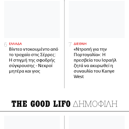
ΕΛΛΑΔΑ
ΔΙΕΘΝΗ
Βίντεο ντοκουμέντο από
«Ντροπή για την
το τροχαίο στις Σέρρες:
Πορτογαλία»: Η
Η στιγμή της σφοδρής
πρεσβεία του Ισραήλ
σύγκρουσης - Νεκροί
ζητά να ακυρωθεί η
μητέρα και γιος
συναυλία του Kanye
West
ΔΗΜΟΦΙΛΗ
THE GOOD LIFO