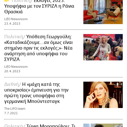
Πολιτική
Εκλογές 2023:
Υποψήφια με τον ΣΥΡΙΖΑ η Ράνια
Θρασκιά
LifO Newsroom
23.4.2023
Πολιτική
Υπόθεση Γεωργούλη:
«Καταδικάζουμε...αν όμως είναι
στημένο πριν τις εκλογές;»- Νέα
ανάρτηση από υποψήφια του
ΣΥΡΙΖΑ
LifO Newsroom
20.4.2023
Διεθνή
Η «μάχη κατά της
υποκρισίας» έμπνευση για την
πρώτη τρανς υποψήφια στη
γερμανική Μπούντεσταγκ
The LiFO team
7.7.2021
Πολιτική
Τώνια Μοροπούλου: Τι