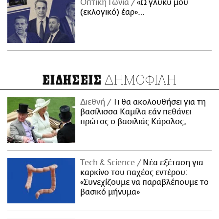
Οπτική Γωνία
«Ω γλυκύ μου
(εκλογικό) έαρ»…
ΔΗΜΟΦΙΛΗ
ΕΙΔΗΣΕΙΣ
Διεθνή
Τι θα ακολουθήσει για τη
βασίλισσα Καμίλα εάν πεθάνει
πρώτος ο βασιλιάς Κάρολος;
Τech & Science
Νέα εξέταση για
καρκίνο του παχέος εντέρου:
«Συνεχίζουμε να παραβλέπουμε το
βασικό μήνυμα»