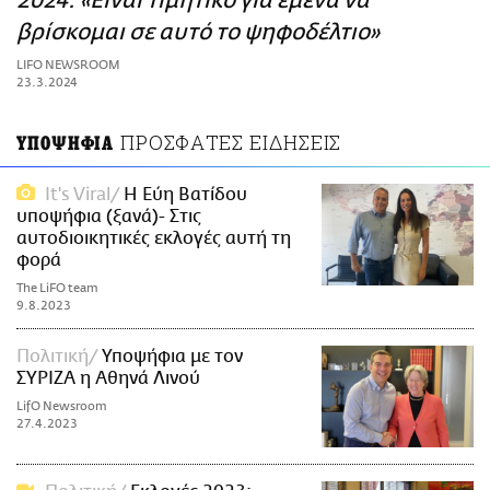
2024: «Είναι τιμητικό για εμένα να
ΑΜΠΑ
βρίσκομαι σε αυτό το ψηφοδέλτιο»
PRINT
LIFO NEWSROOM
23.3.2024
ΠΡΟΣΦΑΤΕΣ ΕΙΔΗΣΕΙΣ
ΥΠΟΨΗΦΙΑ
It's Viral
Η Εύη Βατίδου
υποψήφια (ξανά)- Στις
αυτοδιοικητικές εκλογές αυτή τη
φορά
The LiFO team
9.8.2023
Πολιτική
Υποψήφια με τον
ΣΥΡΙΖΑ η Αθηνά Λινού
LifO Newsroom
27.4.2023