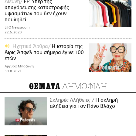
Διεθνή
ΕΕ: Υπέρ της
απαγόρευσης καταστροφής
υφασμάτων που δεν έχουν
πουληθεί
LifO Newsroom
22.5.2023
Ηχητικά Άρθρα
H ιστορία της
Άιρις Άπφελ που σήμερα έγινε 100
ετών
Αργυρώ Μποζώνη
30.8.2021
ΔΗΜΟΦΙΛΗ
ΘΕΜΑΤΑ
Σκληρές Αλήθειες
H σκληρή
αλήθεια για τον Πάνο Βλάχο