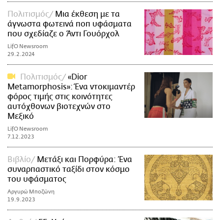
Πολιτισμός
Μια έκθεση με τα
άγνωστα φωτεινά ποπ υφάσματα
που σχεδίαζε ο Άντι Γουόρχολ
LifO Newsroom
29.2.2024
Πολιτισμός
«Dior
Metamorphosis»: Ένα ντοκιμαντέρ
φόρος τιμής στις κοινότητες
αυτόχθονων βιοτεχνών στο
Μεξικό
LifO Newsroom
7.12.2023
Βιβλίο
Μετάξι και Πορφύρα: Ένα
συναρπαστικό ταξίδι στον κόσμο
του υφάσματος
Αργυρώ Μποζώνη
19.9.2023