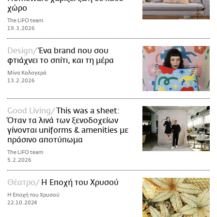
χώρο
The LiFO team
19.3.2026
Design
Ένα brand που σου
φτιάχνει το σπίτι, και τη μέρα
Μίνα Καλογερά
13.2.2026
Good Living
This was a sheet:
Όταν τα λινά των ξενοδοχείων
γίνονται uniforms & amenities με
πράσινο αποτύπωμα
The LiFO team
5.2.2026
Θέατρο
Η Εποχή του Χρυσού
Η Εποχή του Χρυσού
22.10.2024