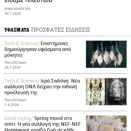
είδαμε τελευταία
ΑΜΠΑ
ΜΙΝΑ ΚΑΛΟΓΕΡΑ
PRINT
30.7.2026
ΠΡΟΣΦΑΤΕΣ ΕΙΔΗΣΕΙΣ
ΥΦΑΣΜΑΤΑ
Τech & Science
Επιστήμονες
δημιούργησαν υφάσματα από
μύκητες
The LiFO team
26.7.2026
Τech & Science
Ιερά Σινδόνη: Νέα
ανάλυση DNA δείχνει την πιθανή
προέλευσή της
The LiFO team
1.4.2026
Good Living
Spring mood στο
σπίτι: Η νέα συλλογή της NEF-NEF
Ηοmeware χαρίζει ζωή σε κάθε