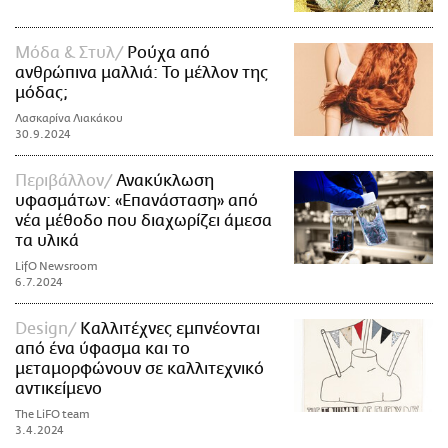
Μόδα & Στυλ
Ρούχα από
ανθρώπινα μαλλιά: Το μέλλον της
μόδας;
Λασκαρίνα Λιακάκου
30.9.2024
Περιβάλλον
Ανακύκλωση
υφασμάτων: «Επανάσταση» από
νέα μέθοδο που διαχωρίζει άμεσα
τα υλικά
LifO Newsroom
6.7.2024
Design
Καλλιτέχνες εμπνέονται
από ένα ύφασμα και το
μεταμορφώνουν σε καλλιτεχνικό
αντικείμενο
The LiFO team
3.4.2024