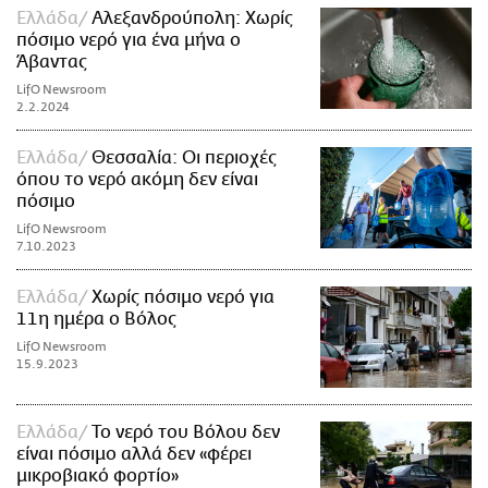
Ελλάδα
Αλεξανδρούπολη: Χωρίς
πόσιμο νερό για ένα μήνα ο
Άβαντας
LifO Newsroom
2.2.2024
Ελλάδα
Θεσσαλία: Οι περιοχές
όπου το νερό ακόμη δεν είναι
πόσιμο
LifO Newsroom
7.10.2023
Ελλάδα
Xωρίς πόσιμο νερό για
11η ημέρα o Βόλος
LifO Newsroom
15.9.2023
Ελλάδα
Το νερό του Βόλου δεν
είναι πόσιμο αλλά δεν «φέρει
μικροβιακό φορτίο»