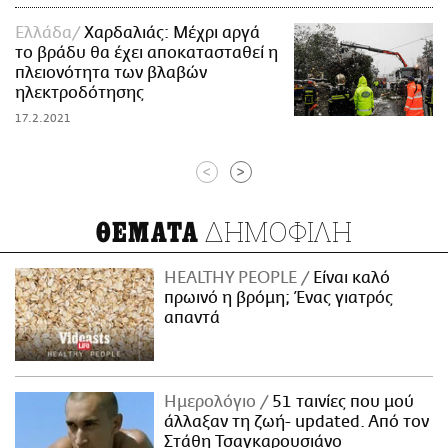
Ελλάδα
Χαρδαλιάς: Μέχρι αργά
το βράδυ θα έχει αποκατασταθεί η
πλειονότητα των βλαβών
ηλεκτροδότησης
17.2.2021
<
>
ΔΗΜΟΦΙΛΗ
ΘΕΜΑΤΑ
HEALTHY PEOPLE
Είναι καλό
πρωινό η βρόμη; Ένας γιατρός
απαντά
Ημερολόγιο
51 ταινίες που μού
άλλαξαν τη ζωή- updated. Aπό τον
Στάθη Τσαγκαρουσιάνο