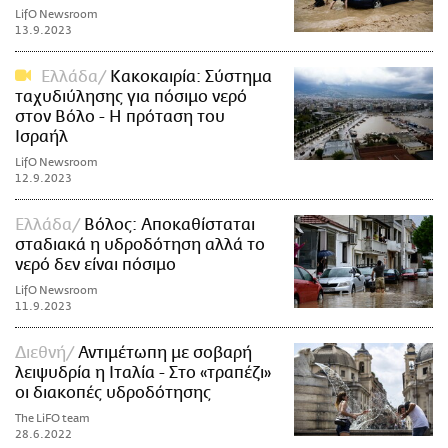
LifO Newsroom
13.9.2023
Ελλάδα
Κακοκαιρία: Σύστημα
ταχυδιύλησης για πόσιμο νερό
στον Βόλο - Η πρόταση του
Ισραήλ
LifO Newsroom
12.9.2023
Ελλάδα
Βόλος: Αποκαθίσταται
σταδιακά η υδροδότηση αλλά το
νερό δεν είναι πόσιμο
LifO Newsroom
11.9.2023
Διεθνή
Αντιμέτωπη με σοβαρή
λειψυδρία η Ιταλία - Στο «τραπέζι»
οι διακοπές υδροδότησης
The LiFO team
28.6.2022