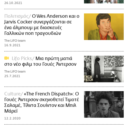
26.10.2021
Πολιτισμός
O Wes Anderson και ο
Jarvis Cocker συνεργάζονται σε
ένα άλμπουμ με διασκευές
Γαλλικών ποπ τραγουδιών
The LiFO team
16.9.2021
Lifo Picks
Μια πρώτη ματιά
στο νέο φιλμ του Γουές Άντερσον
The LiFO team
25.7.2021
Culture
«The French Dispatch»: Ο
Γουές Άντερσον σκηνοθετεί Τιμοτέ
Σαλαμέ, Τίλντα Σουίντον και Μπιλ
Μάρεϊ
12.2.2020