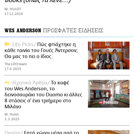
Books (όπως τα λένε...)
ΑΜΠΑ
M. HULOT
PRINT
17.12.2025
ΠΡΟΣΦΑΤΕΣ ΕΙΔΗΣΕΙΣ
WES ANDERSON
Lifo Picks
Πώς φτιάχτηκε η
κάθε ταινία του Γουές Άντερσον;
Θα μας το πει ο ίδιος.
The LiFO team
17.6.2025
Ηχητικά Άρθρα
Το καφέ
του Wes Anderson, τo
δεινοσαυράκι του Duomo κι άλλες
8 στάσεις σ’ ένα τριήμερο στο
Μιλάνο
M. Hulot
3.3.2025
Design
Επτά χώροι μέσα από το