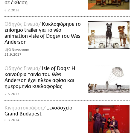
σε έκθεση
8.2.2018
Οδηγός Σινεμά
Κυκλοφόρησε το
επίσημο trailer για το νέο
animation «Isle of Dogs» του Wes
Anderson
LifO Newsroom
21.9.2017
Οδηγός Σινεμά
Isle of Dogs: Η
καινούρια ταινία του Wes
Anderson έχει πλέον αφίσα και
ημερομηνία κυκλοφορίας
2.5.2017
Κινηματογράφος
Ξενοδοχείο
Grand Budapest
6.3.2014