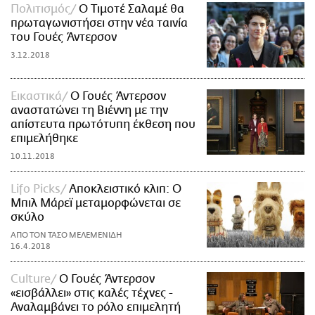
Πολιτισμός
Ο Τιμοτέ Σαλαμέ θα
πρωταγωνιστήσει στην νέα ταινία
του Γουές Άντερσον
3.12.2018
Εικαστικά
Ο Γουές Άντερσον
αναστατώνει τη Βιέννη με την
απίστευτα πρωτότυπη έκθεση που
επιμελήθηκε
10.11.2018
Lifo Picks
Αποκλειστικό κλιπ: Ο
Μπιλ Μάρεϊ μεταμορφώνεται σε
σκύλο
ΑΠΟ ΤΟΝ ΤΑΣΟ ΜΕΛΕΜΕΝΙΔΗ
16.4.2018
Culture
Ο Γουές Άντερσον
«εισβάλλει» στις καλές τέχνες -
Αναλαμβάνει το ρόλο επιμελητή