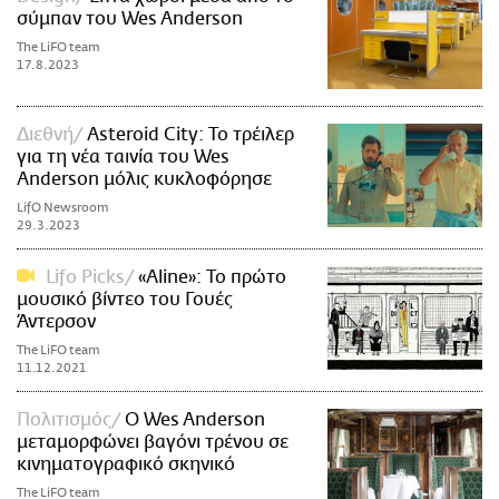
σύμπαν του Wes Anderson
The LiFO team
17.8.2023
Διεθνή
Asteroid City: Το τρέιλερ
για τη νέα ταινία του Wes
Anderson μόλις κυκλοφόρησε
LifO Newsroom
29.3.2023
Lifo Picks
«Aline»: Το πρώτο
μουσικό βίντεο του Γουές
Άντερσον
The LiFO team
11.12.2021
Πολιτισμός
Ο Wes Anderson
μεταμορφώνει βαγόνι τρένου σε
κινηματογραφικό σκηνικό
The LiFO team