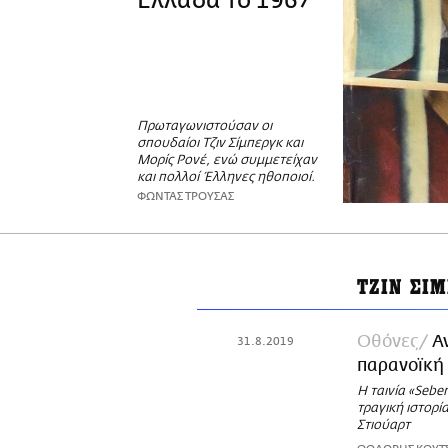
Ελλάδα το 1967
Πρωταγωνιστούσαν οι
σπουδαίοι Τζιν Σίμπεργκ και
Μορίς Ρονέ, ενώ συμμετείχαν
και πολλοί Έλληνες ηθοποιοί.
ΦΩΝΤΑΣ ΤΡΟΥΣΑΣ
ΤΖΙΝ ΣΙ
Οθόνες
Α
31.8.2019
παρανοϊκή
Η ταινία «Sebe
τραγική ιστορί
Στιούαρτ