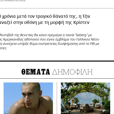
ΣΟΓΙΑΝΝΟΠΟΥΛΟΣ
0 χρόνια μετά τον τραγικό θάνατό της, η Τζιν
αναζεί στην οθόνη με τη μορφή της Κρίστεν
εστιβάλ της Βενετίας θα κάνει πρεμιέρα η ταινία “Seberg” με
ης Αμερικανίδας ηθοποιού που έγινε έμβλημα του Γαλλικού Νέου
τη συνέχεια υπήρξε θύμα εκστρατείας δυσφήμησης από το FBI με
ειες.
ΔΗΜΟΦΙΛΗ
ΘΕΜΑΤΑ