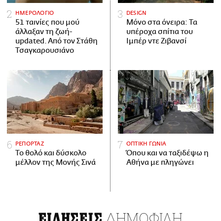
ΗΜΕΡΟΛΟΓΙΟ
DESIGN
51 ταινίες που μού
Μόνο στα όνειρα: Τα
άλλαξαν τη ζωή-
υπέροχα σπίτια του
updated. Aπό τον Στάθη
Ιμπέρ ντε Ζιβανσί
Τσαγκαρουσιάνο
ΡΕΠΟΡΤΑΖ
ΟΠΤΙΚΗ ΓΩΝΙΑ
Το θολό και δύσκολο
Όπου και να ταξιδέψω η
μέλλον της Μονής Σινά
Αθήνα με πληγώνει
ΔΗΜΟΦΙΛΗ
ΕΙΔΗΣΕΙΣ