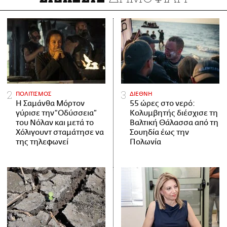
ΠΟΛΙΤΙΣΜΟΣ
ΔΙΕΘΝΗ
Η Σαμάνθα Μόρτον
55 ώρες στο νερό:
γύρισε την “Οδύσσεια”
Κολυμβητής διέσχισε τη
του Νόλαν και μετά το
Βαλτική Θάλασσα από τη
Χόλιγουντ σταμάτησε να
Σουηδία έως την
της τηλεφωνεί
Πολωνία