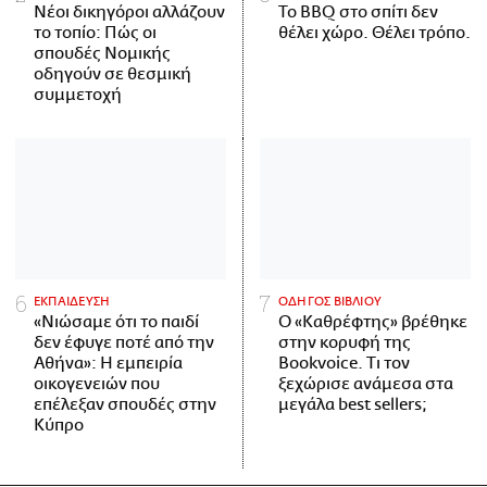
Νέοι δικηγόροι αλλάζουν
Το BBQ στο σπίτι δεν
το τοπίο: Πώς οι
θέλει χώρο. Θέλει τρόπο.
σπουδές Νομικής
οδηγούν σε θεσμική
συμμετοχή
ΕΚΠΑΙΔΕΥΣΗ
ΟΔΗΓΟΣ ΒΙΒΛΙΟΥ
«Νιώσαμε ότι το παιδί
Ο «Καθρέφτης» βρέθηκε
δεν έφυγε ποτέ από την
στην κορυφή της
Αθήνα»: Η εμπειρία
Bookvoice. Τι τον
οικογενειών που
ξεχώρισε ανάμεσα στα
επέλεξαν σπουδές στην
μεγάλα best sellers;
Κύπρο