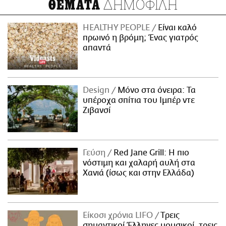
ΔΗΜΟΦΙΛΗ
ΘΕΜΑΤΑ
HEALTHY PEOPLE
Είναι καλό
πρωινό η βρόμη; Ένας γιατρός
απαντά
Design
Μόνο στα όνειρα: Τα
υπέροχα σπίτια του Ιμπέρ ντε
Ζιβανσί
Γεύση
Red Jane Grill: Η πιο
νόστιμη και χαλαρή αυλή στα
Χανιά (ίσως και στην Ελλάδα)
Είκοσι χρόνια LIFO
Tρεις
σημαντικοί Έλληνες μουσικοί, τρεις