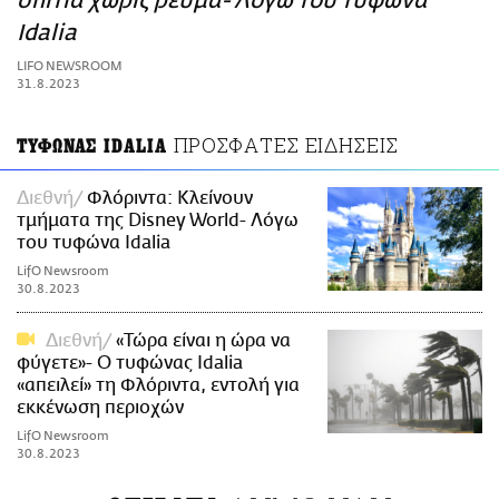
σπίτια χωρίς ρεύμα- Λόγω του τυφώνα
ΑΜΠΑ
Idalia
PRINT
LIFO NEWSROOM
31.8.2023
ΠΡΟΣΦΑΤΕΣ ΕΙΔΗΣΕΙΣ
ΤΥΦΩΝΑΣ IDALIA
Διεθνή
Φλόριντα: Κλείνουν
τμήματα της Disney World- Λόγω
του τυφώνα Idalia
LifO Newsroom
30.8.2023
Διεθνή
«Τώρα είναι η ώρα να
φύγετε»- Ο τυφώνας Idalia
«απειλεί» τη Φλόριντα, εντολή για
εκκένωση περιοχών
LifO Newsroom
30.8.2023