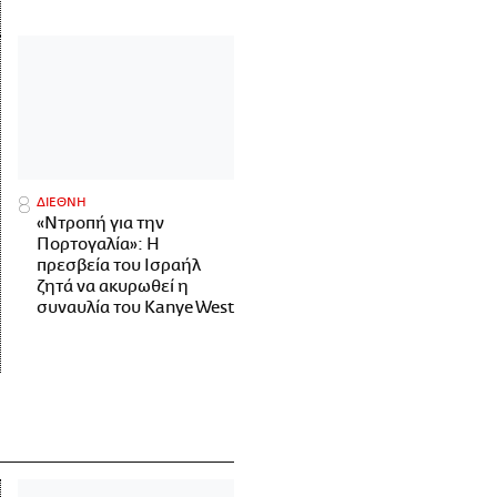
ΔΙΕΘΝΗ
«Ντροπή για την
Πορτογαλία»: Η
πρεσβεία του Ισραήλ
ζητά να ακυρωθεί η
συναυλία του Kanye West