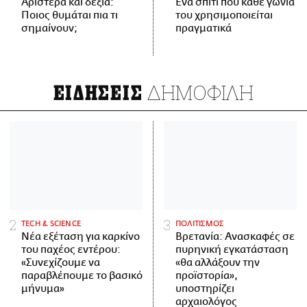
Αριστερά και δεξιά:
Ένα σπίτι που κάθε γωνιά
Ποιος θυμάται πια τι
του χρησιμοποιείται
σημαίνουν;
πραγματικά
ΔΗΜΟΦΙΛΗ
ΕΙΔΗΣΕΙΣ
ΤECH & SCIENCE
ΠΟΛΙΤΙΣΜΟΣ
Νέα εξέταση για καρκίνο
Βρετανία: Ανασκαφές σε
του παχέος εντέρου:
πυρηνική εγκατάσταση
«Συνεχίζουμε να
«θα αλλάξουν την
παραβλέπουμε το βασικό
προϊστορία»,
μήνυμα»
υποστηρίζει
αρχαιολόγος