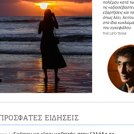
πολέμου κατά τω
τις «αξιοσέβαστες
εξαρτήσεις και τα
όπως λέει, λειτ
στα ίδια κυκλώμ
του εγκεφάλου.
THE LIFO TEAM
ΠΡΟΣΦΑΤΕΣ ΕΙΔΗΣΕΙΣ