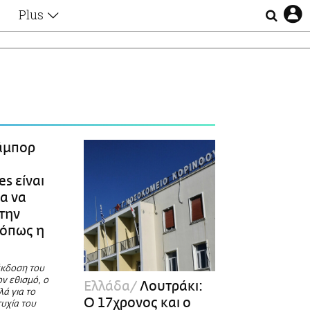
Plus
Θέματα
Συνεντεύξεις
Videos
τα
Αφιερώματα
Ζώδια
Εξομολογήσεις
Blogs
η
άμπορ
Οι Αθηναίοι
Απώλειες
s είναι
Lgbtqi+
α να
Επιλογές
την
 όπως η
έκδοση του
ον εθισμό, ο
Ελλάδα
Λουτράκι:
ά για το
Ο 17χρονος και ο
υχία του