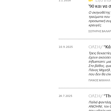
Lifo Vi
2.1.2026
’90 και να 
Ο σκηνοθέτης Γ
τραύματα που 
προσωπική συγκ
κραυγές.
ΣΩΤΗΡΗΣ ΒΑΛΑ
ΟΑΣΗ
*Κά
10.9.2025
Τρεις δεκαετίε
έχουν ακούσει.
influencers: μ
Στο βάθος, qu
Πάνος Μιχαήλ 
που δεν θα εί
ΠΑΝΟΣ ΜΙΧΑΗΛ
ΟΑΣΗ
*Th
24.7.2025
Παλιά φαντάσμα
ANOHNI, τον Co
που μιλούν για