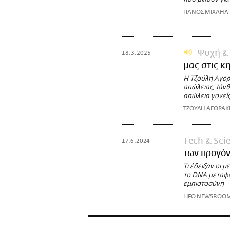
ΠΑΝΟΣ ΜΙΧΑΗΛ
Ψυχή &
18.3.2025
μας στις κ
Η Τζούλη Αγορ
απώλειας, Ιάν
απώλεια γονείς
ΤΖΟΥΛΗ ΑΓΟΡΑΚ
Τech & Sci
17.6.2024
των προγόν
Τι έδειξαν οι 
το DNA μεταφέρ
εμπιστοσύνη
LIFO NEWSROO