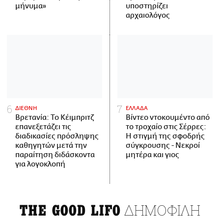
μήνυμα»
υποστηρίζει
αρχαιολόγος
ΔΙΕΘΝΗ
ΕΛΛΑΔΑ
Βρετανία: Το Κέιμπριτζ
Βίντεο ντοκουμέντο από
επανεξετάζει τις
το τροχαίο στις Σέρρες:
διαδικασίες πρόσληψης
Η στιγμή της σφοδρής
καθηγητών μετά την
σύγκρουσης - Νεκροί
παραίτηση διδάσκοντα
μητέρα και γιος
για λογοκλοπή
ΔΗΜΟΦΙΛΗ
THE GOOD LIFO