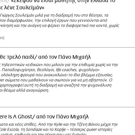
deos
«Σκέψου να είσαι μαθητής στην Ελλάδα το
σε λένε Σουλεϊμάν»
ιώργος Σουλεϊμάν μιλά για τη διαδρομή του στο θέατρο, τα
τον διαμόρφωσαν, την επιλογή έργων που γεννιούνται από
ίνηση και την ανάγκη να φέρνει το διαφορετικό πιο κοντά, χωρίς
ΡΗΣ
θε τρελό παιδί/ από τον Πάνο Μιχαήλ
ς τηλεοπτικών «ειδικών» που μιλούν για την επιθυμία χωρίς να την
 Παπαδοψυχίατροι, θεολόγοι, life coaches, ψυχολόγοι-
ια ολόκληρη φρουρά που ανακυκλώνει το ίδιο βλέμμα εξουσίας.
eer σώματα που μαθαίνουν να σιωπούν για να μη σβηστούν. Ο
χαρτογραφεί αυτή τη διαδρομή και αναζητά την ψυχανάλυση
ναι θέαμα αλλά αναγνώριση.
ere Is A Ghost/ από τον Πάνο Μιχαήλ
τα και νέες σπίθες. Από την Kylie και την Τζένη Βάνου μέχρι την
le Escola, τη Sondiaze και το Koplje – τέσσερις queer ιστορίες
 μνήμη, επιθυμία και την τέχνη που μας ξυπνάει.