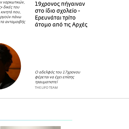
ν ναρκωτικών,
19χρονος πήγαιναν
» δικές του
στο ίδιο σχολείο -
 κινητά που,
Ερευνάται τρίτο
ουργούν πάνω
ατα ανταμοιβής
άτομο από τις Αρχές
Ο αδελφός του 17χρονου
φέρεται να έχει επίσης
τραυματιστεί
THE LIFO TEAM