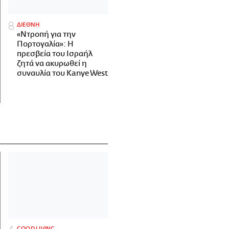
ΔΙΕΘΝΗ
«Ντροπή για την
Πορτογαλία»: Η
πρεσβεία του Ισραήλ
ζητά να ακυρωθεί η
συναυλία του Kanye West
GOOD LIVING