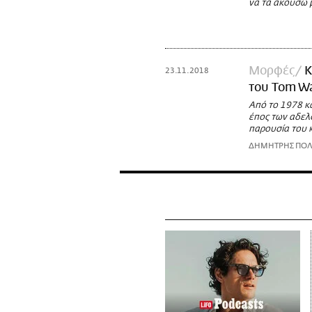
να τα ακούσω μ
Moρφές
Κ
23.11.2018
του Tom Wa
Από το 1978 κα
έπος των αδελ
παρουσία του κ
ΔΗΜΗΤΡΗΣ ΠΟΛ