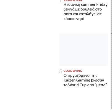
Η ιδανική summer Friday
ξεκινά με δουλειά στο
σπίτι και καταλήγει σε
κάποιο νησί
GOOD LIVING
Οι εργαζόμενοι της
Kaizen Gaming βίωσαν
το World Cup από "μέσα"