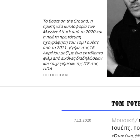
Το Boots on the Ground, η
πρώτη νέα κυκλοφορία των
Massive Attack από το 2020 και
η πρώτη πρωτότυπη
ηχογράφηση του Τομ Γουέιτς
από το 2011, βγήκε στις 16
Απριλίου μαζί με ένα επτάλεπτο
φιλμ από εικόνες διαδηλώσεων
και επιχειρήσεων της ICE στις
ΗΠΑ.
THE LIFO TEAM
ΤΟΜ ΓΟΥ
Μουσική
7.12.2020
Γουέιτς, π
«Όταν ένας φίλ