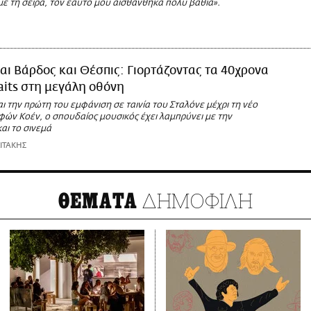
ε τη σειρά, τον εαυτό μου αισθάνθηκα πολύ βαθιά».
αι Βάρδος και Θέσπις: Γιορτάζοντας τα 40χρονα
its στη μεγάλη οθόνη
ι την πρώτη του εμφάνιση σε ταινία του Σταλόνε μέχρι τη νέο
φών Κοέν, ο σπουδαίος μουσικός έχει λαμπρύνει με την
αι το σινεμά
ΙΤΑΚΗΣ
ΔΗΜΟΦΙΛΗ
ΘΕΜΑΤΑ