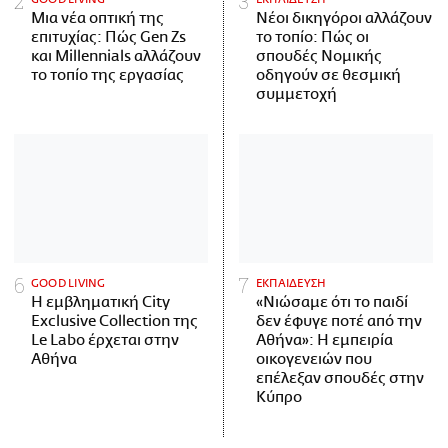
Μια νέα οπτική της
Νέοι δικηγόροι αλλάζουν
επιτυχίας: Πώς Gen Zs
το τοπίο: Πώς οι
και Millennials αλλάζουν
σπουδές Νομικής
το τοπίο της εργασίας
οδηγούν σε θεσμική
συμμετοχή
GOOD LIVING
ΕΚΠΑΙΔΕΥΣΗ
Η εμβληματική City
«Νιώσαμε ότι το παιδί
Exclusive Collection της
δεν έφυγε ποτέ από την
Le Labo έρχεται στην
Αθήνα»: Η εμπειρία
Αθήνα
οικογενειών που
επέλεξαν σπουδές στην
Κύπρο