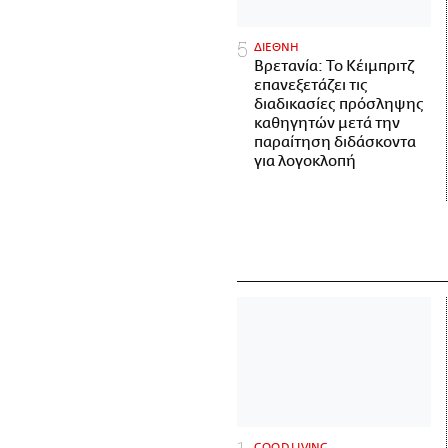
ΔΙΕΘΝΗ
Βρετανία: Το Κέιμπριτζ
επανεξετάζει τις
διαδικασίες πρόσληψης
καθηγητών μετά την
παραίτηση διδάσκοντα
για λογοκλοπή
GOOD LIVING