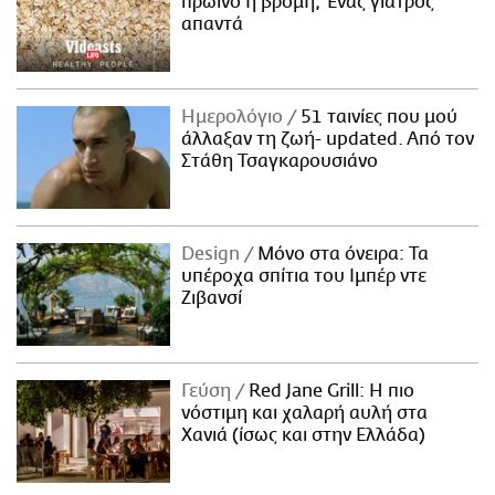
πρωινό η βρόμη; Ένας γιατρός
απαντά
Ημερολόγιο
51 ταινίες που μού
άλλαξαν τη ζωή- updated. Aπό τον
Στάθη Τσαγκαρουσιάνο
Design
Μόνο στα όνειρα: Τα
υπέροχα σπίτια του Ιμπέρ ντε
Ζιβανσί
Γεύση
Red Jane Grill: Η πιο
νόστιμη και χαλαρή αυλή στα
Χανιά (ίσως και στην Ελλάδα)