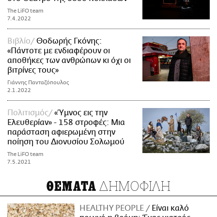
The LiFO team
7.4.2022
Βιβλίο
Θοδωρής Γκόνης:
«Πάντοτε με ενδιαφέρουν οι
αποθήκες των ανθρώπων κι όχι οι
βιτρίνες τους»
Γιάννης Πανταζόπουλος
2.1.2022
Πολιτισμός
«Ύμνος εις την
Ελευθερίαν» - 158 στροφές: Μια
παράσταση αφιερωμένη στην
ποίηση του Διονυσίου Σολωμού
The LiFO team
7.5.2021
ΔΗΜΟΦΙΛΗ
ΘΕΜΑΤΑ
HEALTHY PEOPLE
Είναι καλό