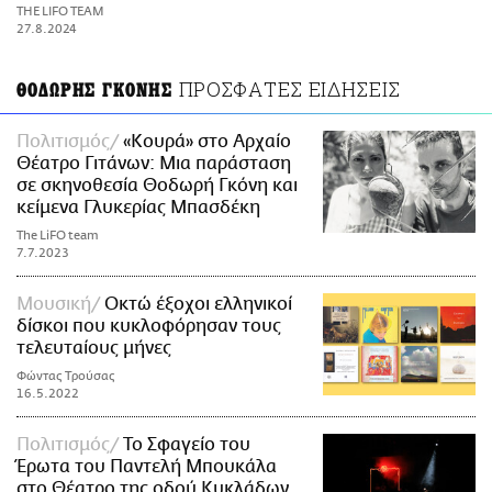
ΑΜΠΑ
THE LIFO TEAM
PRINT
27.8.2024
ΠΡΟΣΦΑΤΕΣ ΕΙΔΗΣΕΙΣ
ΘΟΔΩΡΗΣ ΓΚΟΝΗΣ
Πολιτισμός
«Κουρά» στο Αρχαίο
Θέατρο Γιτάνων: Μια παράσταση
σε σκηνοθεσία Θοδωρή Γκόνη και
κείμενα Γλυκερίας Μπασδέκη
The LiFO team
7.7.2023
Μουσική
Οκτώ έξοχοι ελληνικοί
δίσκοι που κυκλοφόρησαν τους
τελευταίους μήνες
Φώντας Τρούσας
16.5.2022
Πολιτισμός
Το Σφαγείο του
Έρωτα του Παντελή Μπουκάλα
στο Θέατρο της οδού Κυκλάδων