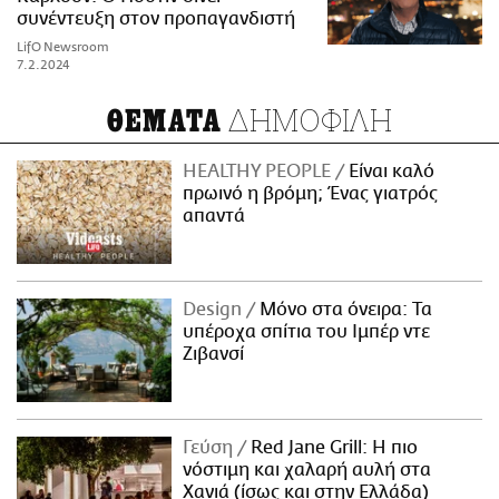
συνέντευξη στον προπαγανδιστή
LifO Newsroom
7.2.2024
ΔΗΜΟΦΙΛΗ
ΘΕΜΑΤΑ
HEALTHY PEOPLE
Είναι καλό
πρωινό η βρόμη; Ένας γιατρός
απαντά
Design
Μόνο στα όνειρα: Τα
υπέροχα σπίτια του Ιμπέρ ντε
Ζιβανσί
Γεύση
Red Jane Grill: Η πιο
νόστιμη και χαλαρή αυλή στα
Χανιά (ίσως και στην Ελλάδα)