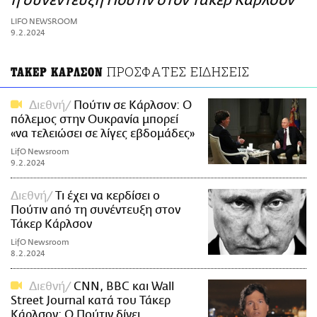
η συνέντευξη Πούτιν στον Τάκερ Κάρλσον
ΑΜΠΑ
LIFO NEWSROOM
PRINT
9.2.2024
ΠΡΟΣΦΑΤΕΣ ΕΙΔΗΣΕΙΣ
ΤΑΚΕΡ ΚΑΡΛΣΟΝ
Διεθνή
Πούτιν σε Κάρλσον: Ο
πόλεμος στην Ουκρανία μπορεί
«να τελειώσει σε λίγες εβδομάδες»
LifO Newsroom
9.2.2024
Διεθνή
Τι έχει να κερδίσει ο
Πούτιν από τη συνέντευξη στον
Τάκερ Κάρλσον
LifO Newsroom
8.2.2024
Διεθνή
CNN, BBC και Wall
Street Journal κατά του Τάκερ
Κάρλσον: Ο Πούτιν δίνει