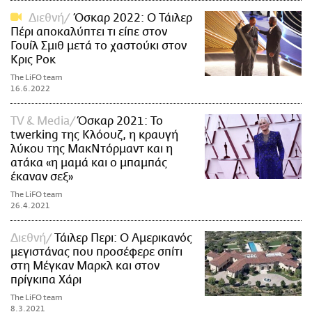
Διεθνή
Όσκαρ 2022: Ο Τάιλερ
Πέρι αποκαλύπτει τι είπε στον
Γουίλ Σμιθ μετά το χαστούκι στον
Κρις Ροκ
The LiFO team
16.6.2022
TV & Media
Όσκαρ 2021: Το
twerking της Κλόουζ, η κραυγή
λύκου της ΜακΝτόρμαντ και η
ατάκα «η μαμά και ο μπαμπάς
έκαναν σεξ»
The LiFO team
26.4.2021
Διεθνή
Τάιλερ Περι: Ο Αμερικανός
μεγιστάνας που προσέφερε σπίτι
στη Μέγκαν Μαρκλ και στον
πρίγκιπα Χάρι
The LiFO team
8.3.2021