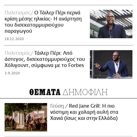
Πολιτισμός
Ο Τάιλερ Πέρι περνά
κρίση μέσης ηλικίας- Η ανάρτηση
του δισεκατομμυριούχου
παραγωγού
18.12.2020
Πολιτισμός
Τάιλερ Πέρι: Από
άστεγος, δισεκατομμυριούχος του
Χόλιγουντ, σύμφωνα με το Forbes
3.9.2020
ΔΗΜΟΦΙΛΗ
ΘΕΜΑΤΑ
Γεύση
Red Jane Grill: Η πιο
νόστιμη και χαλαρή αυλή στα
Χανιά (ίσως και στην Ελλάδα)