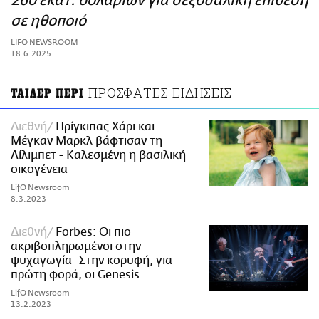
260 εκατ. δολαρίων για σεξουαλική επίθεση
ΑΜΠΑ
σε ηθοποιό
PRINT
LIFO NEWSROOM
18.6.2025
ΠΡΟΣΦΑΤΕΣ ΕΙΔΗΣΕΙΣ
ΤΑΙΛΕΡ ΠΕΡΙ
Διεθνή
Πρίγκιπας Χάρι και
Μέγκαν Μαρκλ βάφτισαν τη
Λίλιμπετ - Καλεσμένη η βασιλική
οικογένεια
LifO Newsroom
8.3.2023
Διεθνή
Forbes: Οι πιο
ακριβοπληρωμένοι στην
ψυχαγωγία- Στην κορυφή, για
πρώτη φορά, οι Genesis
LifO Newsroom
13.2.2023