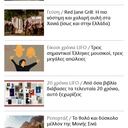
Γεύση
Red Jane Grill: Η πιο
νόστιμη και χαλαρή αυλή στα
Χανιά (ίσως και στην Ελλάδα)
Είκοσι χρόνια LIFO
Tρεις
σημαντικοί Έλληνες μουσικοί, τρεις
μεγάλες απώλειες
20 χρόνια LiFO
Από όσα βιβλία
διάβασες τα τελευταία 20 χρόνια,
αυτό ξεχωρίζεις
Ρεπορτάζ
Το θολό και δύσκολο
μέλλον της Μονής Σινά