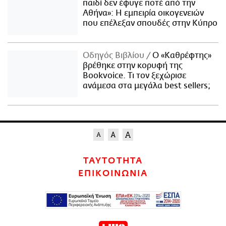
παιδί δεν έφυγε ποτέ από την
Αθήνα»: Η εμπειρία οικογενειών
που επέλεξαν σπουδές στην Κύπρο
Οδηγός Βιβλίου
Ο «Καθρέφτης»
βρέθηκε στην κορυφή της
Bookvoice. Τι τον ξεχώρισε
ανάμεσα στα μεγάλα best sellers;
ΤΑΥΤΟΤΗΤΑ
ΕΠΙΚΟΙΝΩΝΙΑ