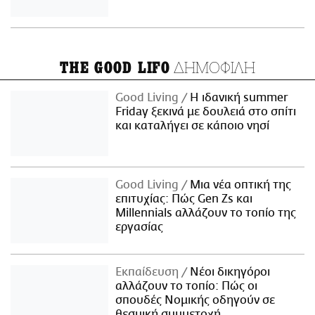
ΔΗΜΟΦΙΛΗ
THE GOOD LIFO
Good Living
Η ιδανική summer
Friday ξεκινά με δουλειά στο σπίτι
και καταλήγει σε κάποιο νησί
Good Living
Μια νέα οπτική της
επιτυχίας: Πώς Gen Zs και
Millennials αλλάζουν το τοπίο της
εργασίας
Εκπαίδευση
Νέοι δικηγόροι
αλλάζουν το τοπίο: Πώς οι
σπουδές Νομικής οδηγούν σε
θεσμική συμμετοχή