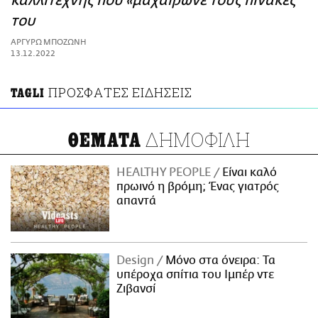
καλλιτέχνης που «μαχαίρωνε τους πίνακές
ΑΜΠΑ
του
PRINT
ΑΡΓΥΡΩ ΜΠΟΖΩΝΗ
13.12.2022
ΠΡΟΣΦΑΤΕΣ ΕΙΔΗΣΕΙΣ
TAGLI
ΔΗΜΟΦΙΛΗ
ΘΕΜΑΤΑ
HEALTHY PEOPLE
Είναι καλό
πρωινό η βρόμη; Ένας γιατρός
απαντά
Design
Μόνο στα όνειρα: Τα
υπέροχα σπίτια του Ιμπέρ ντε
Ζιβανσί