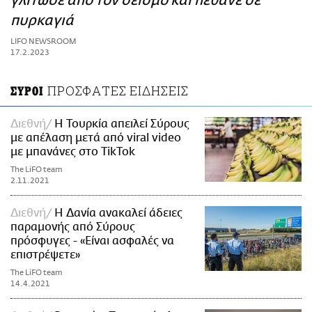
γλίτωσε από τον σεισμό και πέθανε σε
ΑΜΠΑ
πυρκαγιά
PRINT
LIFO NEWSROOM
17.2.2023
ΠΡΟΣΦΑΤΕΣ ΕΙΔΗΣΕΙΣ
ΣΥΡΟΙ
Διεθνή
H Τουρκία απειλεί Σύρους
με απέλαση μετά από viral video
με μπανάνες στο TikTok
The LiFO team
2.11.2021
Διεθνή
Η Δανία ανακαλεί άδειες
παραμονής από Σύρους
πρόσφυγες - «Είναι ασφαλές να
επιστρέψετε»
The LiFO team
14.4.2021