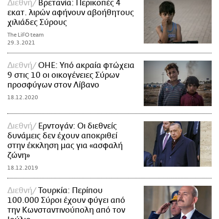
Διεθνή
Βρετανία: Περικοπές 4
εκατ. λιρών αφήνουν αβοήθητους
χιλιάδες Σύρους
The LiFO team
29.3.2021
Διεθνή
ΟΗΕ: Υπό ακραία φτώχεια
9 στις 10 οι οικογένειες Σύρων
προσφύγων στον Λίβανο
18.12.2020
Διεθνή
Ερντογάν: Οι διεθνείς
δυνάμεις δεν έχουν αποκριθεί
στην έκκληση μας για «ασφαλή
ζώνη»
18.12.2019
Διεθνή
Τουρκία: Περίπου
100.000 Σύροι έχουν φύγει από
την Κωνσταντινούπολη από τον