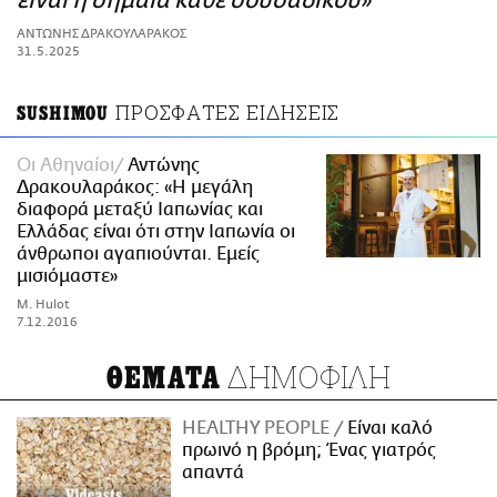
είναι η σημαία κάθε σουσάδικου»
ΑΜΠΑ
ΑΝΤΩΝΗΣ ΔΡΑΚΟΥΛΑΡΑΚΟΣ
PRINT
31.5.2025
ΠΡΟΣΦΑΤΕΣ ΕΙΔΗΣΕΙΣ
SUSHIMOU
Οι Αθηναίοι
Αντώνης
Δρακουλαράκος: «Η μεγάλη
διαφορά μεταξύ Ιαπωνίας και
Ελλάδας είναι ότι στην Ιαπωνία οι
άνθρωποι αγαπιούνται. Εμείς
μισιόμαστε»
M. Hulot
7.12.2016
ΔΗΜΟΦΙΛΗ
ΘΕΜΑΤΑ
HEALTHY PEOPLE
Είναι καλό
πρωινό η βρόμη; Ένας γιατρός
απαντά