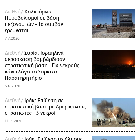
Διεθνή
Καλιφόρνια:
Πυροβολισμοί σε βάση
πεζοναυτών - Το συμβάν
ερευνάται
7.7.2020
Διεθνή
Συρία: Ισραηλινά
αεροσκάφη βομβάρδισαν
στρατιωτική βάση - Για νεκρούς
κάνει λόγο το Συριακό
Παρατηρητήριο
5.6.2020
Διεθνή
Ιράκ: Επίθεση σε
στρατιωτική βάση με Αμερικανούς
στρατιώτες - 3 νεκροί
11.3.2020
Διεθνή
Ιράκ: Επίθεση με όλμους