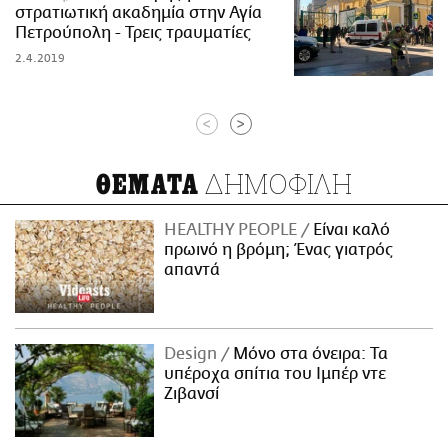
στρατιωτική ακαδημία στην Αγία
Πετρούπολη - Τρεις τραυματίες
2.4.2019
<
>
ΔΗΜΟΦΙΛΗ
ΘΕΜΑΤΑ
HEALTHY PEOPLE
Είναι καλό
πρωινό η βρόμη; Ένας γιατρός
απαντά
Design
Μόνο στα όνειρα: Τα
υπέροχα σπίτια του Ιμπέρ ντε
Ζιβανσί