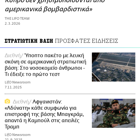
Κύπρο δεν χρησιμοποιούνται από
ΑΜΠΑ
αμερικανικά βομβαρδιστικά»
PRINT
THE LIFO TEAM
2.3.2026
ΠΡΟΣΦΑΤΕΣ ΕΙΔΗΣΕΙΣ
ΣΤΡΑΤΙΩΤΙΚΗ ΒΑΣΗ
Διεθνή
Ύποπτο πακέτο με λευκή
σκόνη σε αμερικανική στρατιωτική
βάση: Στο νοσοκομείο άνθρωποι -
Τι έδειξε το πρώτο τεστ
LifO Newsroom
7.11.2025
Διεθνή
Αφγανιστάν:
«Αδύνατη» κάθε συμφωνία για
επιστροφή της βάσης Μπαγκράμ,
απαντά η Καμπούλ στις απειλές
Τραμπ
LifO Newsroom
21.9.2025