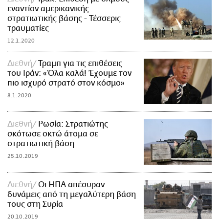
εναντίον αμερικανικής
στρατιωτικής βάσης - Τέσσερις
τραυματίες
12.1.2020
Διεθνή
Τραμπ για τις επιθέσεις
του Ιράν: «Όλα καλά! Έχουμε τον
πιο ισχυρό στρατό στον κόσμο»
8.1.2020
Διεθνή
Ρωσία: Στρατιώτης
σκότωσε οκτώ άτομα σε
στρατιωτική βάση
25.10.2019
Διεθνή
Οι ΗΠΑ απέσυραν
δυνάμεις από τη μεγαλύτερη βάση
τους στη Συρία
20.10.2019