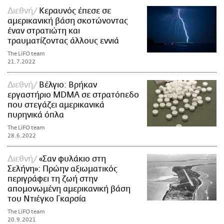
Διεθνή
Κεραυνός έπεσε σε
αμερικανική βάση σκοτώνοντας
έναν στρατιώτη και
τραυματίζοντας άλλους εννιά
The LiFO team
21.7.2022
Διεθνή
Βέλγιο: Βρήκαν
εργαστήριο MDMA σε στρατόπεδο
που στεγάζει αμερικανικά
πυρηνικά όπλα
The LiFO team
28.6.2022
Διεθνή
«Σαν φυλάκιο στη
Σελήνη»: Πρώην αξιωματικός
περιγράφει τη ζωή στην
απομονωμένη αμερικανική βάση
του Ντιέγκο Γκαρσία
The LiFO team
20.9.2021