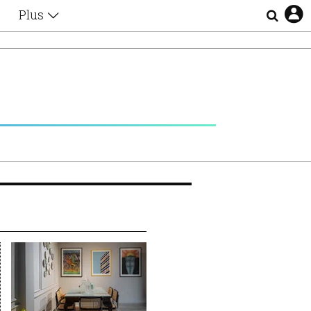
Plus
Θέματα
Συνεντεύξεις
Videos
τα
Αφιερώματα
Ζώδια
Εξομολογήσεις
Blogs
η
Οι Αθηναίοι
Απώλειες
Lgbtqi+
Επιλογές