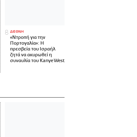
ΔΙΕΘΝΗ
«Ντροπή για την
Πορτογαλία»: Η
πρεσβεία του Ισραήλ
ζητά να ακυρωθεί η
συναυλία του Kanye West