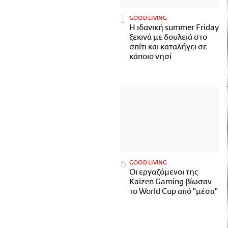
GOOD LIVING
Η ιδανική summer Friday
ξεκινά με δουλειά στο
σπίτι και καταλήγει σε
κάποιο νησί
GOOD LIVING
Οι εργαζόμενοι της
Kaizen Gaming βίωσαν
το World Cup από "μέσα"