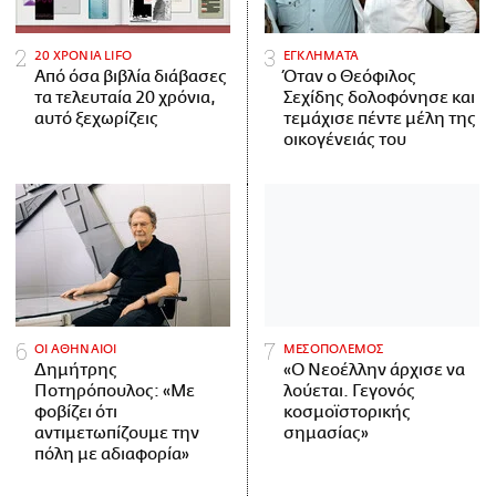
20 ΧΡΟΝΙΑ LIFO
ΕΓΚΛΗΜΑΤΑ
Από όσα βιβλία διάβασες
Όταν ο Θεόφιλος
τα τελευταία 20 χρόνια,
Σεχίδης δολοφόνησε και
αυτό ξεχωρίζεις
τεμάχισε πέντε μέλη της
οικογένειάς του
ΟΙ ΑΘΗΝΑΙΟΙ
ΜΕΣΟΠΟΛΕΜΟΣ
Δημήτρης
«Ο Νεοέλλην άρχισε να
Ποτηρόπουλος: «Με
λούεται. Γεγονός
φοβίζει ότι
κοσμοϊστορικής
αντιμετωπίζουμε την
σημασίας»
πόλη με αδιαφορία»