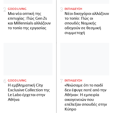
GOOD LIVING
ΕΚΠΑΙΔΕΥΣΗ
Μια νέα οπτική της
Νέοι δικηγόροι αλλάζουν
επιτυχίας: Πώς Gen Zs
το τοπίο: Πώς οι
και Millennials αλλάζουν
σπουδές Νομικής
το τοπίο της εργασίας
οδηγούν σε θεσμική
συμμετοχή
GOOD LIVING
ΕΚΠΑΙΔΕΥΣΗ
Η εμβληματική City
«Νιώσαμε ότι το παιδί
Exclusive Collection της
δεν έφυγε ποτέ από την
Le Labo έρχεται στην
Αθήνα»: Η εμπειρία
Αθήνα
οικογενειών που
επέλεξαν σπουδές στην
Κύπρο