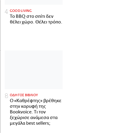
GOOD LIVING
Το BBQ στο σπίτι δεν
θέλει χώρο. Θέλει τρόπο.
ΟΔΗΓΟΣ ΒΙΒΛΙΟΥ
Ο «Καθρέφτης» βρέθηκε
στην κορυφή της
Bookvoice. Τι τον
ξεχώρισε ανάμεσα στα
μεγάλα best sellers;