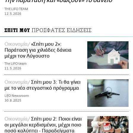
την παράταση και «σώζουν» το δάνειο
ΑΜΠΑ
THE LIFO TEAM
PRINT
12.5.2026
ΠΡΟΣΦΑΤΕΣ ΕΙΔΗΣΕΙΣ
ΣΠΙΤΙ ΜΟΥ
Οικονομία
«Σπίτι μου 2»:
Παράταση για χιλιάδες δάνεια
μέχρι τον Αύγουστο
The LiFO team
11.5.2026
Οικονομία
Σπίτι μου 3: Τι θα γίνει
με το νέο στεγαστικό πρόγραμμα
LifO Newsroom
30.8.2025
Οικονομία
Σπίτι μου 2: Ποιοι είναι
οι μεγάλοι κερδισμένοι, μέχρι ποιο
ποσό καλύπτει - Παραδείγματα