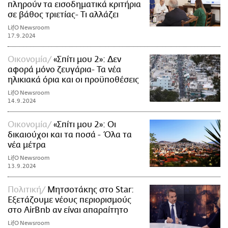
πληρούν τα εισοδηματικά κριτήρια
σε βάθος τριετίας- Τι αλλάζει
LifO Newsroom
17.9.2024
Οικονομία
«Σπίτι μου 2»: Δεν
αφορά μόνο ζευγάρια- Τα νέα
ηλικιακά όρια και οι προϋποθέσεις
LifO Newsroom
14.9.2024
Οικονομία
«Σπίτι μου 2»: Οι
δικαιούχοι και τα ποσά - Όλα τα
νέα μέτρα
LifO Newsroom
13.9.2024
Πολιτική
Μητσοτάκης στο Star:
Εξετάζουμε νέους περιορισμούς
στο AirBnb αν είναι απαραίτητο
LifO Newsroom