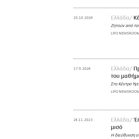
Ελλάδα
Κ
25.10.2024
Ζητούν από το
LIFO NEWSROO
Ελλάδα
Π
17.9.2024
του μαθήμ
Στο Κέντρο Υγ
LIFO NEWSROO
Ελλάδα
Έ
24.11.2023
μισό
Η διεύθυνση ε