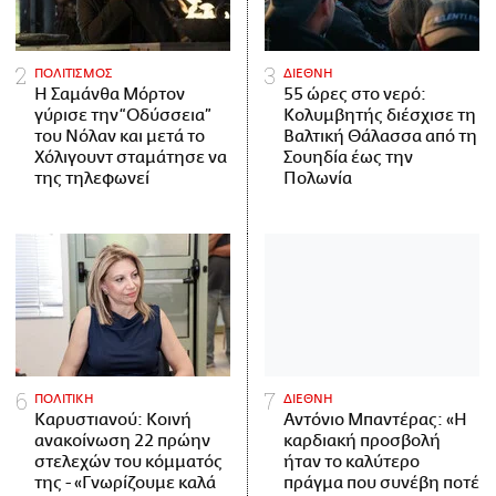
ΠΟΛΙΤΙΣΜΟΣ
ΔΙΕΘΝΗ
Η Σαμάνθα Μόρτον
55 ώρες στο νερό:
γύρισε την “Οδύσσεια”
Κολυμβητής διέσχισε τη
του Νόλαν και μετά το
Βαλτική Θάλασσα από τη
Χόλιγουντ σταμάτησε να
Σουηδία έως την
της τηλεφωνεί
Πολωνία
ΠΟΛΙΤΙΚΗ
ΔΙΕΘΝΗ
Καρυστιανού: Κοινή
Αντόνιο Μπαντέρας: «Η
ανακοίνωση 22 πρώην
καρδιακή προσβολή
στελεχών του κόμματός
ήταν το καλύτερο
της - «Γνωρίζουμε καλά
πράγμα που συνέβη ποτέ