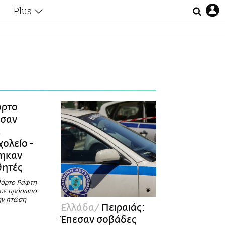
Plus
Θέματα
Συνεντεύξεις
Videos
τα
Αφιερώματα
Ζώδια
Εξομολογήσεις
Blogs
η
ρτο
Οι Αθηναίοι
εσαν
Απώλειες
ε
Lgbtqi+
ολείο -
Επιλογές
τηκαν
θητές
Πόρτο Ράφτη
 σε πρόσωπο
ην πτώση
Ελλάδα
Πειραιάς:
Έπεσαν σοβάδες