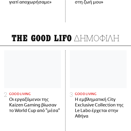
γιατί αποχωρήσαμε»
στη ζωή μου»
ΔΗΜΟΦΙΛΗ
THE GOOD LIFO
GOOD LIVING
GOOD LIVING
Οι εργαζόμενοι της
Η εμβληματική City
Kaizen Gaming βίωσαν
Exclusive Collection της
το World Cup από "μέσα"
Le Labo έρχεται στην
Αθήνα