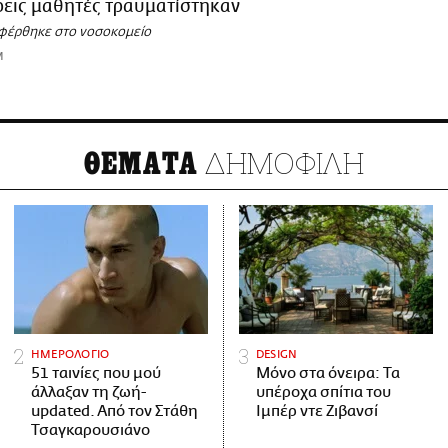
Τρεις μαθητές τραυματίστηκαν
αφέρθηκε στο νοσοκομείο
M
ΔΗΜΟΦΙΛΗ
ΘΕΜΑΤΑ
ΗΜΕΡΟΛΟΓΙΟ
DESIGN
51 ταινίες που μού
Μόνο στα όνειρα: Τα
άλλαξαν τη ζωή-
υπέροχα σπίτια του
updated. Aπό τον Στάθη
Ιμπέρ ντε Ζιβανσί
Τσαγκαρουσιάνο