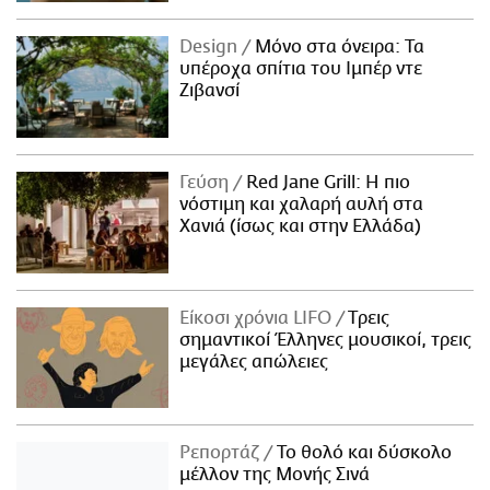
Design
Μόνο στα όνειρα: Τα
υπέροχα σπίτια του Ιμπέρ ντε
Ζιβανσί
Γεύση
Red Jane Grill: Η πιο
νόστιμη και χαλαρή αυλή στα
Χανιά (ίσως και στην Ελλάδα)
Είκοσι χρόνια LIFO
Tρεις
σημαντικοί Έλληνες μουσικοί, τρεις
μεγάλες απώλειες
Ρεπορτάζ
Το θολό και δύσκολο
μέλλον της Μονής Σινά