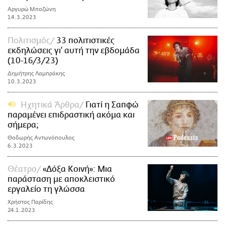
Αργυρώ Μποζώνη
14.3.2023
Πολιτισμός
33 πολιτιστικές
εκδηλώσεις γι’ αυτή την εβδομάδα
(10-16/3/23)
Δημήτρης Λαμπράκης
10.3.2023
Ηχητικά Άρθρα
Γιατί η Σαπφώ
παραμένει επιδραστική ακόμα και
σήμερα;
Θοδωρής Αντωνόπουλος
6.3.2023
Θέατρο
«Δόξα Κοινή»: Μια
παράσταση με αποκλειστικό
εργαλείο τη γλώσσα
Χρήστος Παρίδης
24.1.2023