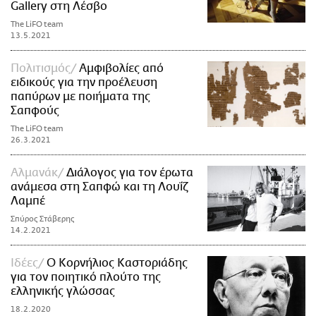
Gallery στη Λέσβο
The LiFO team
13.5.2021
Πολιτισμός
Αμφιβολίες από
ειδικούς για την προέλευση
παπύρων με ποιήματα της
Σαπφούς
The LiFO team
26.3.2021
Αλμανάκ
Διάλογος για τον έρωτα
ανάμεσα στη Σαπφώ και τη Λουΐζ
Λαμπέ
Σπύρος Στάβερης
14.2.2021
Ιδέες
Ο Κορνήλιος Καστοριάδης
για τον ποιητικό πλούτο της
ελληνικής γλώσσας
18.2.2020