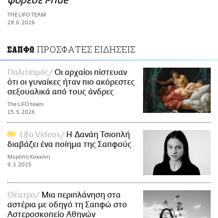
φόρεσε Pride
ΑΜΠΑ
THE LIFO TEAM
PRINT
28.6.2026
ΠΡΟΣΦΑΤΕΣ ΕΙΔΗΣΕΙΣ
ΣΑΠΦΩ
Πολιτισμός
Οι αρχαίοι πίστευαν
ότι οι γυναίκες ήταν πιο ακόρεστες
σεξουαλικά από τους άνδρες
The LiFO team
15.5.2026
Lifo Videos
Η Δανάη Τσιοπλή
διαβάζει ένα ποίημα της Σαπφούς
Μερόπη Κοκκίνη
9.3.2025
Θέατρο
Μια περιπλάνηση στα
αστέρια με οδηγό τη Σαπφώ στο
Αστεροσκοπείο Αθηνών