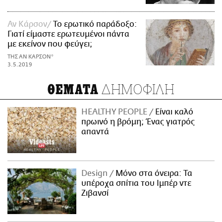
Αν Κάρσον
Το ερωτικό παράδοξο:
Γιατί είμαστε ερωτευμένοι πάντα
με εκείνον που φεύγει;
ΤΗΣ ΑΝ ΚΑΡΣΟΝ*
3.5.2019
ΔΗΜΟΦΙΛΗ
ΘΕΜΑΤΑ
HEALTHY PEOPLE
Είναι καλό
πρωινό η βρόμη; Ένας γιατρός
απαντά
Design
Μόνο στα όνειρα: Τα
υπέροχα σπίτια του Ιμπέρ ντε
Ζιβανσί