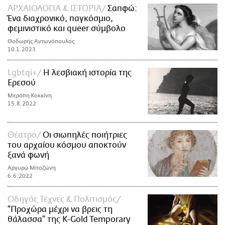
ΑΡΧΑΙΟΛΟΓΙΑ & ΙΣΤΟΡΙΑ
Σαπφώ:
Ένα διαχρονικό, παγκόσμιο,
φεμινιστικό και queer σύμβολο
Θοδωρής Αντωνόπουλος
10.1.2023
Lgbtqi+
Η λεσβιακή ιστορία της
Ερεσού
Μερόπη Κοκκίνη
15.8.2022
Θέατρο
Οι σιωπηλές ποιήτριες
του αρχαίου κόσμου αποκτούν
ξανά φωνή
Αργυρώ Μποζώνη
6.6.2022
Οδηγός Τέχνες & Πολιτισμός
“Προχώρα μέχρι να βρεις τη
θάλασσα” της K-Gold Temporary