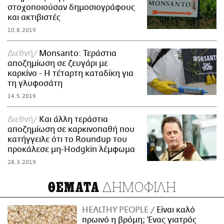
στοχοποιούσαν δημοσιογράφους
και ακτιβιστές
10.8.2019
Διεθνή
Monsanto: Τεράστια
αποζημίωση σε ζευγάρι με
καρκίνο - Η τέταρτη καταδίκη για
τη γλυφοσάτη
14.5.2019
Διεθνή
Και άλλη τεράστια
αποζημίωση σε καρκινοπαθή που
κατήγγειλε ότι το Roundup του
προκάλεσε μη-Hodgkin λέμφωμα
28.3.2019
ΔΗΜΟΦΙΛΗ
ΘΕΜΑΤΑ
HEALTHY PEOPLE
Είναι καλό
πρωινό η βρόμη; Ένας γιατρός