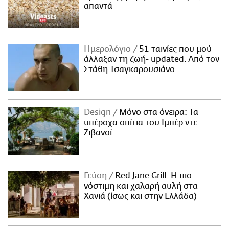
απαντά
Ημερολόγιο
51 ταινίες που μού
άλλαξαν τη ζωή- updated. Aπό τον
Στάθη Τσαγκαρουσιάνο
Design
Μόνο στα όνειρα: Τα
υπέροχα σπίτια του Ιμπέρ ντε
Ζιβανσί
Γεύση
Red Jane Grill: Η πιο
νόστιμη και χαλαρή αυλή στα
Χανιά (ίσως και στην Ελλάδα)