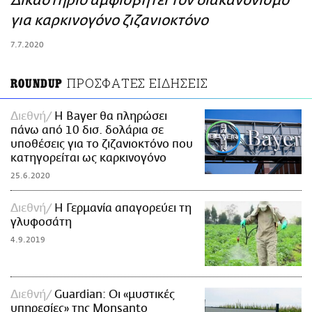
Δικαστήριο αμφισβητεί τον διακανονισμό
ΑΜΠΑ
για καρκινογόνο ζιζανιοκτόνο
PRINT
7.7.2020
ΠΡΟΣΦΑΤΕΣ ΕΙΔΗΣΕΙΣ
ROUNDUP
Διεθνή
Η Bayer θα πληρώσει
πάνω από 10 δισ. δολάρια σε
υποθέσεις για το ζιζανιοκτόνο που
κατηγορείται ως καρκινογόνο
25.6.2020
Διεθνή
H Γερμανία απαγορεύει τη
γλυφοσάτη
4.9.2019
Διεθνή
Guardian: Oι «μυστικές
υπηρεσίες» της Monsanto