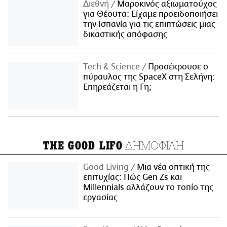
Διεθνή
Μαροκινός αξιωματούχος
για Θέουτα: Είχαμε προειδοποιήσει
την Ισπανία για τις επιπτώσεις μιας
δικαστικής απόφασης
Τech & Science
Προσέκρουσε ο
πύραυλος της SpaceX στη Σελήνη:
Επηρεάζεται η Γη;
ΔΗΜΟΦΙΛΗ
THE GOOD LIFO
Good Living
Μια νέα οπτική της
επιτυχίας: Πώς Gen Zs και
Millennials αλλάζουν το τοπίο της
εργασίας