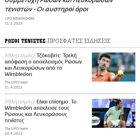
συμμετοχή Ρώσων και Λευκορώσων
ΑΜΠΑ
τενιστών - Οι αυστηροί όροι
PRINT
LIFO NEWSROOM
31.3.2023
ΠΡΟΣΦΑΤΕΣ ΕΙΔΗΣΕΙΣ
ΡΩΣΟΙ ΤΕΝΙΣΤΕΣ
Αθλητισμός
Τζόκοβιτς: Τρελή
απόφαση ο αποκλεισμός Ρώσων
και Λευκορώσων από το
Wimbledon
The LiFO team
21.4.2022
Αθλητισμός
Είναι επίσημο: Το
Wimbledon απέκλεισε τους
Ρώσους και Λευκορώσους
τενίστες
The LiFO team
20.4.2022