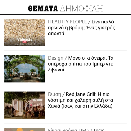
ΔΗΜΟΦΙΛΗ
ΘΕΜΑΤΑ
HEALTHY PEOPLE
Είναι καλό
πρωινό η βρόμη; Ένας γιατρός
απαντά
Design
Μόνο στα όνειρα: Τα
υπέροχα σπίτια του Ιμπέρ ντε
Ζιβανσί
Γεύση
Red Jane Grill: Η πιο
νόστιμη και χαλαρή αυλή στα
Χανιά (ίσως και στην Ελλάδα)
Είκοσι χρόνια LIFO
Tρεις