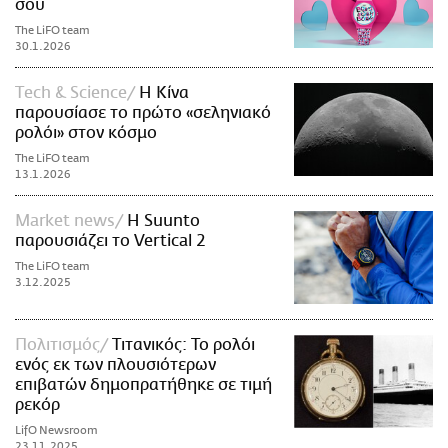
σου
The LiFO team
30.1.2026
Τech & Science
Η Κίνα
παρουσίασε το πρώτο «σεληνιακό
ρολόι» στον κόσμο
The LiFO team
13.1.2026
Market news
Η Suunto
παρουσιάζει το Vertical 2
The LiFO team
3.12.2025
Πολιτισμός
Τιτανικός: Το ρολόι
ενός εκ των πλουσιότερων
επιβατών δημοπρατήθηκε σε τιμή
ρεκόρ
LifO Newsroom
23.11.2025