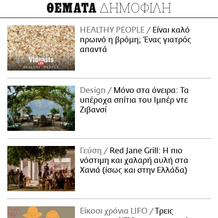
ΔΗΜΟΦΙΛΗ
ΘΕΜΑΤΑ
HEALTHY PEOPLE
Είναι καλό
πρωινό η βρόμη; Ένας γιατρός
απαντά
Design
Μόνο στα όνειρα: Τα
υπέροχα σπίτια του Ιμπέρ ντε
Ζιβανσί
Γεύση
Red Jane Grill: Η πιο
νόστιμη και χαλαρή αυλή στα
Χανιά (ίσως και στην Ελλάδα)
Είκοσι χρόνια LIFO
Tρεις