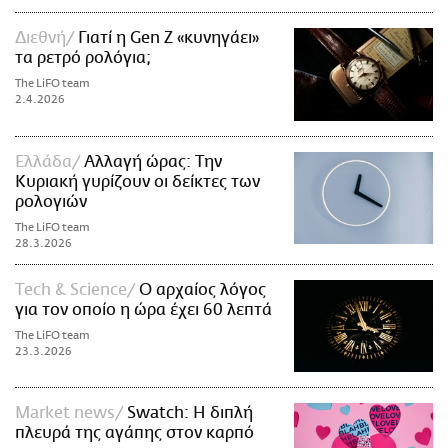
Διεθνή
Γιατί η Gen Z «κυνηγάει»
τα ρετρό ρολόγια;
The LiFO team
2.4.2026
Ελλάδα
Αλλαγή ώρας: Την
Κυριακή γυρίζουν οι δείκτες των
ρολογιών
The LiFO team
28.3.2026
Τech & Science
Ο αρχαίος λόγος
για τον οποίο η ώρα έχει 60 λεπτά
The LiFO team
23.3.2026
Market news
Swatch: Η διπλή
πλευρά της αγάπης στον καρπό