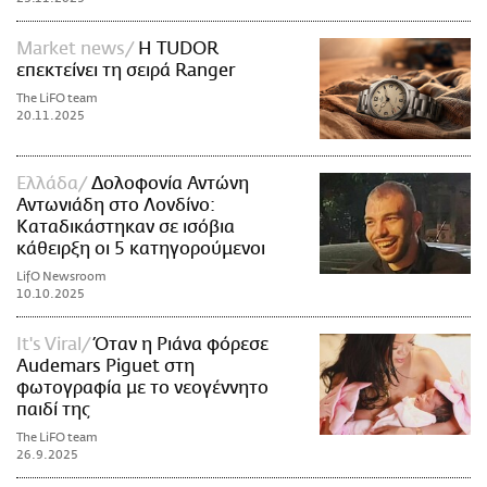
Market news
Η TUDOR
επεκτείνει τη σειρά Ranger
The LiFO team
20.11.2025
Ελλάδα
Δολοφονία Αντώνη
Αντωνιάδη στο Λονδίνο:
Καταδικάστηκαν σε ισόβια
κάθειρξη οι 5 κατηγορούμενοι
LifO Newsroom
10.10.2025
It's Viral
Όταν η Ριάνα φόρεσε
Audemars Piguet στη
φωτογραφία με το νεογέννητο
παιδί της
The LiFO team
26.9.2025