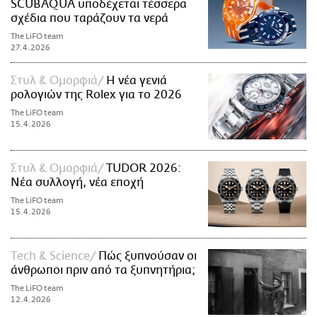
SCUBAQUA υποδέχεται τέσσερα
σχέδια που ταράζουν τα νερά
The LiFO team
27.4.2026
Στυλ & Ομορφιά
Η νέα γενιά
ρολογιών της Rolex για το 2026
The LiFO team
15.4.2026
Στυλ & Ομορφιά
TUDOR 2026:
Νέα συλλογή, νέα εποχή
The LiFO team
15.4.2026
Τech & Science
Πώς ξυπνούσαν οι
άνθρωποι πριν από τα ξυπνητήρια;
The LiFO team
12.4.2026