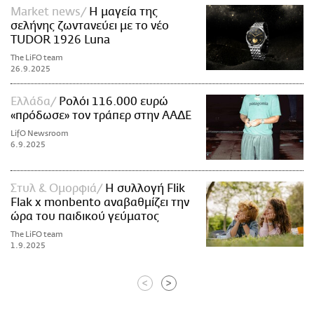
Market news
Η μαγεία της
σελήνης ζωντανεύει με το νέο
TUDOR 1926 Luna
The LiFO team
26.9.2025
Ελλάδα
Ρολόι 116.000 ευρώ
«πρόδωσε» τον τράπερ στην ΑΑΔΕ
LifO Newsroom
6.9.2025
Στυλ & Ομορφιά
Η συλλογή Flik
Flak x monbento αναβαθμίζει την
ώρα του παιδικού γεύματος
The LiFO team
1.9.2025
<
>