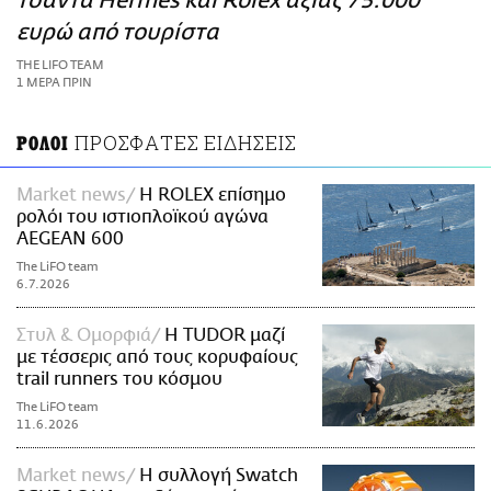
τσάντα Hermès και Rolex αξίας 75.000
ΑΜΠΑ
ευρώ από τουρίστα
PRINT
THE LIFO TEAM
1 ΜΕΡΑ ΠΡΙΝ
ΠΡΟΣΦΑΤΕΣ ΕΙΔΗΣΕΙΣ
ΡΟΛΟΙ
Market news
Η ROLEX επίσημο
ρολόι του ιστιοπλοϊκού αγώνα
AEGEAN 600
The LiFO team
6.7.2026
Στυλ & Ομορφιά
Η TUDOR μαζί
με τέσσερις από τους κορυφαίους
trail runners του κόσμου
The LiFO team
11.6.2026
Market news
Η συλλογή Swatch