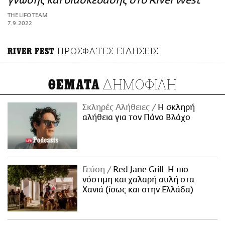
γνώσης και διασκέδασης στο River West
ΑΜΠΑ
THE LIFO TEAM
PRINT
7.9.2022
ΠΡΟΣΦΑΤΕΣ ΕΙΔΗΣΕΙΣ
RIVER FEST
ΔΗΜΟΦΙΛΗ
ΘΕΜΑΤΑ
Σκληρές Αλήθειες
H σκληρή
αλήθεια για τον Πάνο Βλάχο
Γεύση
Red Jane Grill: Η πιο
νόστιμη και χαλαρή αυλή στα
Χανιά (ίσως και στην Ελλάδα)