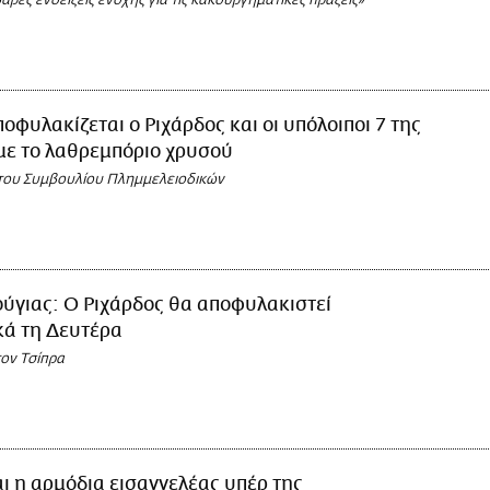
ρές ενδείξεις ενοχής για τις κακουργηματικές πράξεις»
οφυλακίζεται ο Ριχάρδος και οι υπόλοιποι 7 της
με το λαθρεμπόριο χρυσού
του Συμβουλίου Πλημμελειοδικών
ύγιας: Ο Ριχάρδος θα αποφυλακιστεί
κά τη Δευτέρα
τον Τσίπρα
ι η αρμόδια εισαγγελέας υπέρ της