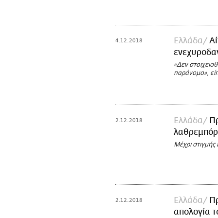
Ελλάδα
Α
4.12.2018
ενεχυροδα
«Δεν στοιχειοθ
παράνομο», είπ
Ελλάδα
Π
2.12.2018
λαθρεμπόρ
Μέχρι στιγμής
Ελλάδα
Πρ
2.12.2018
απολογία τ