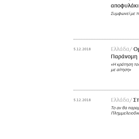
αποφυλάκι
Συμφωνεί με τ
Ελλάδα
Ορ
5.12.2018
Παράνομη 
«Η κράτηση το
με αίτηση»
Ελλάδα
Σ
5.12.2018
Το αν θα παραμ
Πλημμελειοδι