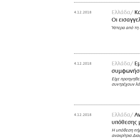
Ελλάδα
Κα
4.12.2018
Oι εισαγγε
Ύστερα από τη 
Ελλάδα
Εμ
4.12.2018
συμφωνήσε
Είχε προηγηθε
συντρέχουν λό
Ελλάδα
Αν
4.12.2018
υπόθεσης 
Η υπόθεση πήρ
ανακρίτρια Δι