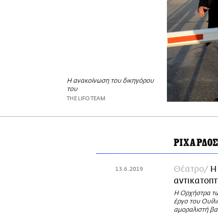
Η ανακοίνωση του δικηγόρου
του
THE LIFO TEAM
ΡΙΧΑΡΔΟ
Θέατρο
Η
13.6.2019
αντικατοπτ
Η Ορχήστρα τω
έργο του Ουίλι
αμοραλιστή βα