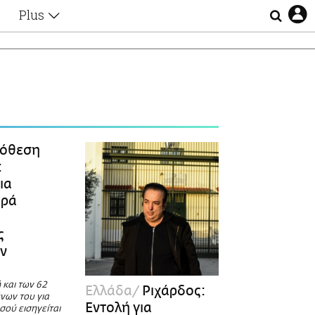
Plus
Θέματα
Συνεντεύξεις
Videos
τα
Αφιερώματα
Ζώδια
Εξομολογήσεις
Blogs
η
όθεση
Οι Αθηναίοι
:
Απώλειες
ια
Lgbtqi+
ορά
Επιλογές
ς
ν
 και των 62
Ελλάδα
Ριχάρδος:
νων του για
Εντολή για
σού εισηγείται