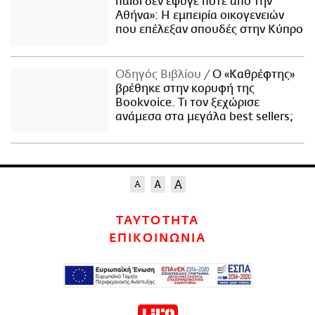
παιδί δεν έφυγε ποτέ από την
Αθήνα»: Η εμπειρία οικογενειών
που επέλεξαν σπουδές στην Κύπρο
Οδηγός Βιβλίου
Ο «Καθρέφτης»
βρέθηκε στην κορυφή της
Bookvoice. Τι τον ξεχώρισε
ανάμεσα στα μεγάλα best sellers;
ΤΑΥΤΟΤΗΤΑ
ΕΠΙΚΟΙΝΩΝΙΑ