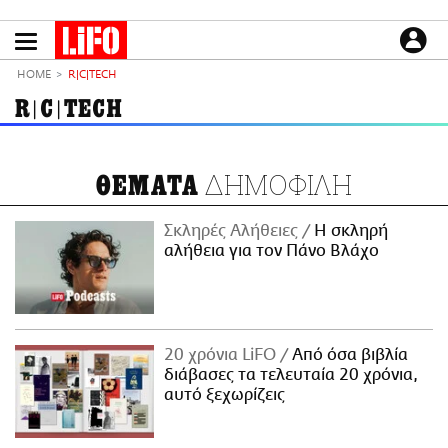
Παράκαμψη
προς
το
ΕΙΔΗΣΕΙΣ
κυρίως
HOME
R|C|TECH
περιεχόμενο
CULTURE
R|C|TECH
ΑΠΟΨΕΙΣ
ΤΡΟΠΟΣ ΖΩΗΣ
ΔΗΜΟΦΙΛΗ
ΘΕΜΑΤΑ
PODCASTS
Plus
Σκληρές Αλήθειες
H σκληρή
αλήθεια για τον Πάνο Βλάχο
LIFO SHOP
NEWSLETTER
20 χρόνια LiFO
Από όσα βιβλία
ΜΙΚΡΟΠΡΑΓΜΑΤΑ
διάβασες τα τελευταία 20 χρόνια,
THE GOOD LIFO
αυτό ξεχωρίζεις
LIFOLAND
CITY GUIDE