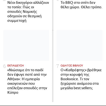
Νέοι δικηγόροι αλλάζουν
Το BBQ στο σπίτι δεν
το τοπίο: Πώς οι
θέλει χώρο. Θέλει τρόπο.
σπουδές Νομικής
οδηγούν σε θεσμική
συμμετοχή
ΕΚΠΑΙΔΕΥΣΗ
ΟΔΗΓΟΣ ΒΙΒΛΙΟΥ
«Νιώσαμε ότι το παιδί
Ο «Καθρέφτης» βρέθηκε
δεν έφυγε ποτέ από την
στην κορυφή της
Αθήνα»: Η εμπειρία
Bookvoice. Τι τον
οικογενειών που
ξεχώρισε ανάμεσα στα
επέλεξαν σπουδές στην
μεγάλα best sellers;
Κύπρο