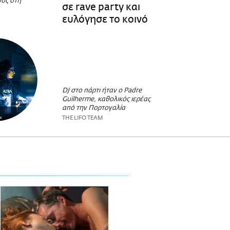
ους στη
σε rave party και
ευλόγησε το κοινό
DJ στο πάρτι ήταν ο Padre
Guilherme, καθολικός ιερέας
από την Πορτογαλία
THE LIFO TEAM