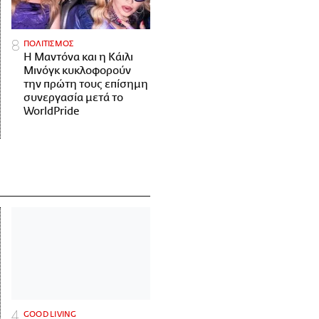
ΠΟΛΙΤΙΣΜΟΣ
Η Μαντόνα και η Κάιλι
Μινόγκ κυκλοφορούν
την πρώτη τους επίσημη
συνεργασία μετά το
WorldPride
GOOD LIVING