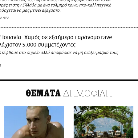
του «Rohtko», της παράστασης που υμνήθηκε από κοινό και
στρέφει στην Ελλάδα με ένα τολμηρό κοινωνικο-καλλιτεχνικό
όσχεται να μας μείνει αξέχαστο.
ΜΑΝΕΑ
Ισπανία: Χαμός σε εξαήμερο παράνομο rave
υλάχιστον 5.000 συμμετέχοντες
ατέφθασε στο σημείο αλλά αποφάσισε να μη διώξει μαζικά τους
M
ΔΗΜΟΦΙΛΗ
ΘΕΜΑΤΑ