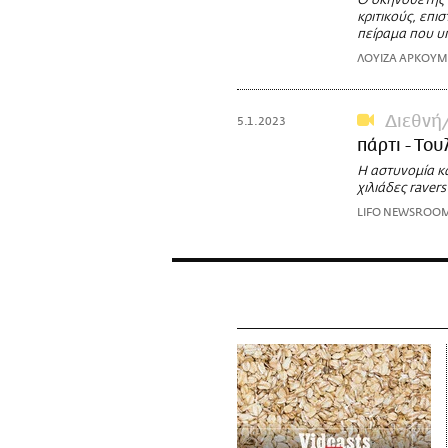
Ο σκηνοθέτης 
κριτικούς, επι
πείραμα που υπ
ΛΟΥΙΖΑ ΑΡΚΟΥ
Διεθνή
5.1.2023
πάρτι - Το
Η αστυνομία κ
χιλιάδες ravers
LIFO NEWSROO