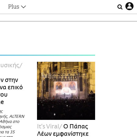
Plus
Θέματα
Συνεντεύξεις
Videos
τα
Αφιερώματα
Ζώδια
Εξομολογήσεις
Blogs
η
υσικής
Οι Αθηναίοι
Απώλειες
ν στην
Lgbtqi+
να επικό
Επιλογές
του
ne
ης
ηνής, ALTERN
 Αθήνα στo
It's Viral
Ο Πάπας
όσμιας
ια τα 35
Λέων εμφανίστηκε