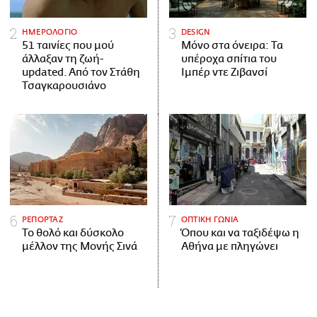
ΗΜΕΡΟΛΟΓΙΟ
DESIGN
51 ταινίες που μού
Μόνο στα όνειρα: Τα
άλλαξαν τη ζωή-
υπέροχα σπίτια του
updated. Aπό τον Στάθη
Ιμπέρ ντε Ζιβανσί
Τσαγκαρουσιάνο
ΡΕΠΟΡΤΑΖ
ΟΠΤΙΚΗ ΓΩΝΙΑ
Το θολό και δύσκολο
Όπου και να ταξιδέψω η
μέλλον της Μονής Σινά
Αθήνα με πληγώνει