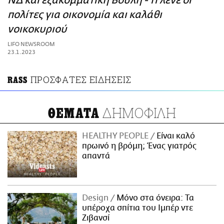
ΝΔ και εξακομματική Βουλή - Τι λένε οι
ΑΜΠΑ
πολίτες για οικονομία και καλάθι
PRINT
νοικοκυριού
LIFO NEWSROOM
23.1.2023
ΠΡΟΣΦΑΤΕΣ ΕΙΔΗΣΕΙΣ
RASS
ΔΗΜΟΦΙΛΗ
ΘΕΜΑΤΑ
HEALTHY PEOPLE
Είναι καλό
πρωινό η βρόμη; Ένας γιατρός
απαντά
Design
Μόνο στα όνειρα: Τα
υπέροχα σπίτια του Ιμπέρ ντε
Ζιβανσί