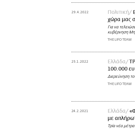
Πολιτική
29.4.2022
χώρα μας σ
Για να τελειώσ
κυβέρνηση Μη
THE LIFO TEAM
Ελλάδα
ΤΡ
25.1.2022
100.000 ευ
Διερεύνηση το
THE LIFO TEAM
Ελλάδα
«
24.2.2021
με απλήρω
Τρία νέα μέτρα