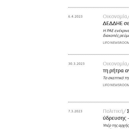
Οικονομία
6.4.2023
ΔΕΔΔΗΕ σε
Η ΡΑΕ ενέκριν
διακοπές ρεύμ
LIFO NEWSROO
Οικονομία
30.3.2023
τη ρήτρα 
Το σκεπτικό τ
LIFO NEWSROO
Πολιτική
7.3.2023
ύδρευσης -
Υπέρ της αρχής