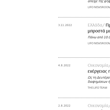
απείχε της ψη
LIFO NEWSROO
Ελλάδα
Πρ
3.11.2022
μπροστά μα
Πάνω από 10.0
LIFO NEWSROO
Οικονομία
4.8.2022
ενέργειας
Ως τη Δευτέρα
διαφημίσεων ή
THE LIFO TEAM
Οικονομία
2.8.2022