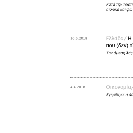
Κατά την τριετ
αιολικά και φ
Ελλάδα
Η 
10.5.2018
που (δεν)
Την άμεση λήψ
Οικονομία
4.4.2018
Εγκρίθηκε η ά