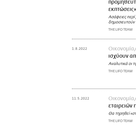
προμηθευτέ
εκπτώσεις
Ασάφειες περί
δημοσιευτούν α
THE LIFO TEAM
Οικονομία
1.8.2022
ισχύουν απ
Αναλυτικά οι τ
THE LIFO TEAM
Οικονομία
11.5.2022
εταιρειών 
Θα τηρηθεί «στ
THE LIFO TEAM