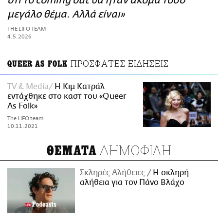
ότι το coming out θα ήταν ακόμα τόσο
ΑΜΠΑ
μεγάλο θέμα. Αλλά είναι»
PRINT
THE LIFO TEAM
4.5.2026
ΠΡΟΣΦΑΤΕΣ ΕΙΔΗΣΕΙΣ
QUEER AS FOLK
TV & Media
H Κιμ Κατράλ
εντάχθηκε στο καστ του «Queer
As Folk»
The LiFO team
10.11.2021
ΔΗΜΟΦΙΛΗ
ΘΕΜΑΤΑ
Σκληρές Αλήθειες
H σκληρή
αλήθεια για τον Πάνο Βλάχο