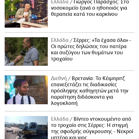
Ελλάδα
Γιώργος Παράσχος: Στο
νοσοκομείο ξανά ο ηθοποιός για
θεραπεία κατά του καρκίνου
Ελλάδα
Σέρρες: «Τα έχασα όλα» -
Οι πρώτες δηλώσεις του πατέρα
και συζύγου των θυμάτων του
τροχαίου
Διεθνή
Βρετανία: Το Κέιμπριτζ
επανεξετάζει τις διαδικασίες
πρόσληψης καθηγητών μετά την
παραίτηση διδάσκοντα για
λογοκλοπή
Ελλάδα
Βίντεο ντοκουμέντο από
το τροχαίο στις Σέρρες: Η στιγμή
της σφοδρής σύγκρουσης - Νεκροί
μητέρα και γιος